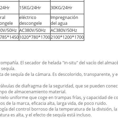
24Hr
15KG/24Hr
30KG/24Hr
ral
eléctrico
Impregnación
ongele
descongele
del agua
0V/50Hz
AC380V/50Hz
AC380V/50Hz
785*1450
1020*780*1700
2100*1200*1700
ompañía. El secador de helada "in-situ" del vacío del almac
 sequía.
rta de sequía de la cámara. Es descolorido, transparente, y e
las válvulas de diafragma de la seguridad, que se pueden conec
empo de almacenamiento material.
 hielo uniforme que coge en trampas frías, y capacidad de co
e la marca, eficacia alta, larga vida, de poco ruido.
ogía del control borroso de la temperatura de la división, la
ura es alta, y el efecto de sequía está incluso.