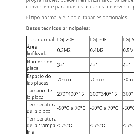
programables, puede memorizar la curva de desh
conveniente para que los usuarios observen el 
El tipo normal y el tipo el tapar es opcionales.
Datos técnicos principales:
Tipo normal
LGJ-20F
LGJ-30F
LGJ-
Área
0.3M2
0.4M2
0.5M
liofilizada
Número de
3+1
4+1
4+1
placa
Espacio de
70m m
70m m
70m
las placas
Tamaño de
270*400*15
300*340*15
360*
la placa
Temperatura
-50℃ a 70℃
-50℃ a 70℃
-50
de la placa
Temperatura
de la trampa
≤-75℃
≤-75℃
≤-7
fría