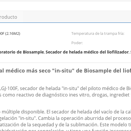
producto
00F (2.16M2)
Temperatura de la trampa fría:
Poder:
boratorio de Biosample
Secador de helada médico del liofilizador
,
,
l médico más seco "in-situ" de Biosample del liof
de LGJ-100F, secador de helada "in-situ" del piloto médico d
s como reactivo de diagnóstico ines vitro, drogas, ingrediet 
ltiple disponible. El secador de helada del vacío de la cale
lación "in-situ". Cambia la operación aburrida del proceso
tización de la sequedad y de la sublimación. Este modelo tie