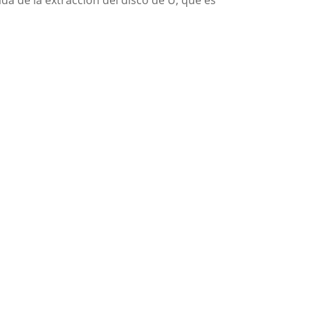
a de la extracción del disco de U, que es