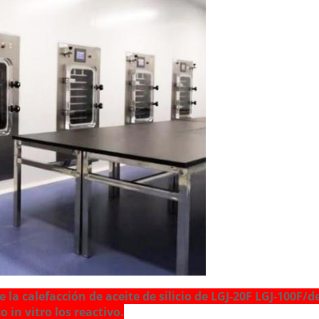
a calefacción de aceite de silicio de LGJ-20F LGJ-100F/de l
 in vitro los reactivo.