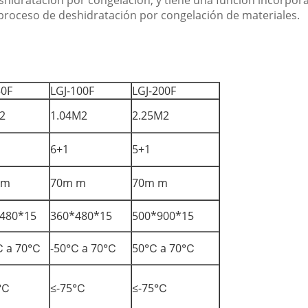
idratación por congelación, y tiene una función incorporad
proceso de deshidratación por congelación de materiales.
50F
LGJ-100F
LGJ-200F
2
1.04M2
2.25M2
6+1
5+1
 m
70m m
70m m
480*15
360*480*15
500*900*15
℃ a 70℃
-50℃ a 70℃
50℃ a 70℃
5℃
≤-75℃
≤-75℃