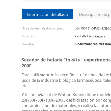
Información detallada
Descripción de 
Área de deshidratación por
LGJ-100F (1.04M2), LGJ-2
congelación:
Exhibición:
Pantalla táctil inglesa
Liofilizadores del la
Resaltar:
Secador de helada "in-situ" experimenta
200F
Este liofilizador más seco "in-situ" de helada 
usos de
industria biológica farmacéutica, tale
la
etc.
Y tecnología Ltd de Wuhan Bonnin tiene modelo mú
20F/30F/50F/100F/200F, deshidratación por conge
contaminación de materiales, y realiza la automa