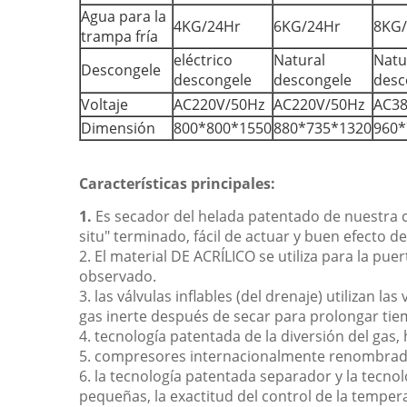
Agua para la
4KG/24Hr
6KG/24Hr
8KG/
trampa fría
eléctrico
Natural
Natu
Descongele
descongele
descongele
desc
Voltaje
AC220V/50Hz
AC220V/50Hz
AC38
Dimensión
800*800*1550
880*735*1320
960*
Características principales:
1.
Es secador del helada patentado de nuestra c
situ" terminado, fácil de actuar y buen efecto de
2. El material DE ACRÍLICO se utiliza para la pue
observado.
3. las válvulas inflables (del drenaje) utilizan 
gas inerte después de secar para prolongar ti
4. tecnología patentada de la diversión del gas,
5. compresores internacionalmente renombrados d
6. la tecnología patentada separador y la tecnol
pequeñas, la exactitud del control de la temperat