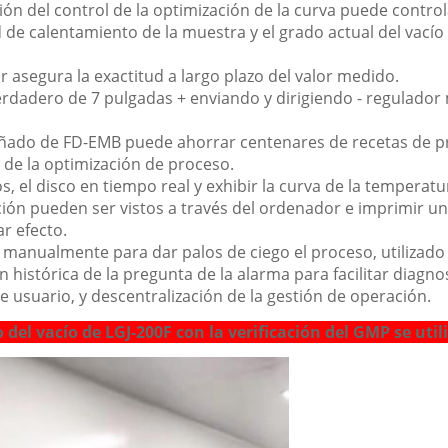
ón del control de la optimización de la curva puede controla
de calentamiento de la muestra y el grado actual del vacío 
or asegura la exactitud a largo plazo del valor medido.
r verdadero de 7 pulgadas + enviando y dirigiendo - regulado
señado de FD-EMB puede ahorrar centenares de recetas de pr
a de la optimización de proceso.
os, el disco en tiempo real y exhibir la curva de la temperat
ción pueden ser vistos a través del ordenador e imprimir un
ar efecto.
o manualmente para dar palos de ciego el proceso, utiliza
n histórica de la pregunta de la alarma para facilitar diagn
e usuario, y descentralización de la gestión de operación.
 del vacío de LGJ-200F con la verificación del GMP se util