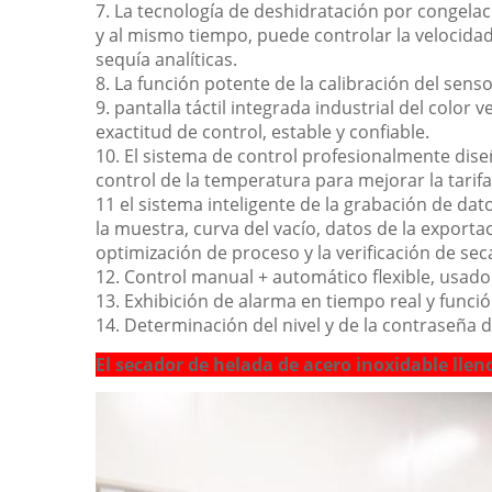
7. La tecnología de deshidratación por congelaci
y al mismo tiempo, puede controlar la velocidad 
sequía analíticas.
8. La función potente de la calibración del sens
9. pantalla táctil integrada industrial del colo
exactitud de control, estable y confiable.
10. El sistema de control profesionalmente di
control de la temperatura para mejorar la tarif
11 el sistema inteligente de la grabación de dat
la muestra, curva del vacío, datos de la exporta
optimización de proceso y la verificación de sec
12. Control manual + automático flexible, usad
13. Exhibición de alarma en tiempo real y funció
14. Determinación del nivel y de la contraseña d
El secador de helada de acero inoxidable lleno