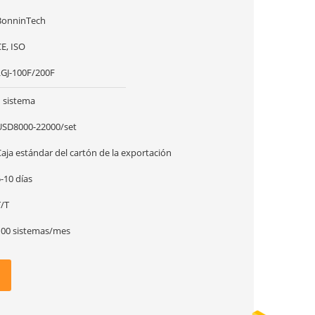
BonninTech
E, ISO
LGJ-100F/200F
1 sistema
USD8000-22000/set
aja estándar del cartón de la exportación
-10 días
T/T
100 sistemas/mes