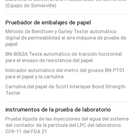
LA
(Equipo de Somerville)
FÁBRICA
Pruebador de embalajes de papel
Método de Bendtsen y Gurley Tester automático
CONTROL
digital de permeabilidad al aire máquina de prueba de
DE
papel
CALIDAD
BN-8062A Teste automático de tracción horizontal
para el ensayo de resistencia del papel
Indicador automático del metro del grueso BN-PT01
ÉNTRENOS
para el papel y la cartulina
EN
Cartulina del papel de Scott Interlayer Bond Strength
CONTACTO
Tester
CON
instrumentos de la prueba de laboratorio
Prueba líquida de las inyecciones del agua del sistema
PIDA
del contador de la partícula del LPC del laboratorio
CFR-11 del FDA 21
UNA