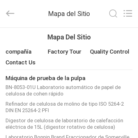
laboratorio
del
valle
Mapa del Sitio
Proveedor.
Copyright
©
2022
-
HOGAR
2025
Mapa Del Sitio
Wuhan
Bonnin
Technology
Ltd..
PRODUCTOS
compañía
Factory Tour
Quality Control
All
Rights
Reserved.
Contact Us
Developed
by
VÍDEOS
ECER
Máquina de prueba de la pulpa
BN-8053-01U Laboratorio automático de papel de
SOBRE
celulosa de cohen rápido
NOSOTROS
Refinador de celulosa de molino de tipo ISO 5264-2
DIN EN 25264-2 PFI
VIAJE
Digestor de celulosa de laboratorio de calefacción
eléctrica de 15L (digestor rotativo de celulosa)
DE
Laboratorio Bonnin Brand Fraccionador de Somerville