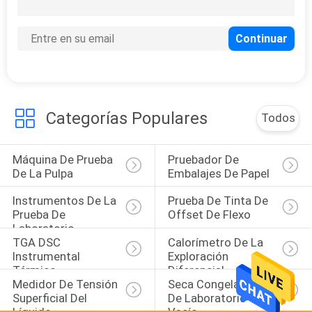
20
Máquina de prueba
de la tela de materia
textil
Categorías Populares
Todos
Máquina De Prueba 
Pruebador De 
4
De La Pulpa
Embalajes De Papel
Máquina de prueba
Instrumentos De La 
Prueba De Tinta De 
de goma plástica
Prueba De 
Offset De Flexo
Laboratorio
TGA DSC 
Calorímetro De La 
Instrumental 
Exploración 
Térmico
Diferencial
Medidor De Tensión 
Seca Congeladora 
Superficial Del 
De Laboratorio Con 
6
Líquido
Vacío