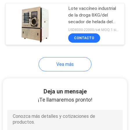
Lote vaccíneo industrial
9
de la droga 8KG/del
Máquina del
secador de helada del
laboratorio de la
USD8000-22000/set MOQ:1 sistema
sistema de
sublimación de la
CONTACTO
liofilización
medición por vídeo
Vea más
19
Pruebas de
Deja un mensaje
disolución de las
¡Te llamaremos pronto!
tabletas