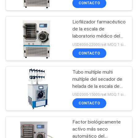
del vacío del péptido
LA
CONTACTO
FÁBRICA
Liofilizador farmacéutico
111
de la escala de
CONTROL
laboratorio médico del
instrumentos de la
DE
secador de helada del
USD8000-22000/set MOQ:1 sistema
prueba de
laboratorio del vacío de
CALIDAD
CONTACTO
LGJ-200F
laboratorio
Tubo multíple multi
ÉNTRENOS
multíple del secador de
EN
helada de la escala de
29
laboratorio de LGJ-18T
CONTACTO
USD2000-15000/set MOQ:1 sistema
80C AC220V
Prueba de tinta de
CONTACTO
CON
offset de flexo
Factor biológicamente
PIDA
activo más seco
UNA
automático del