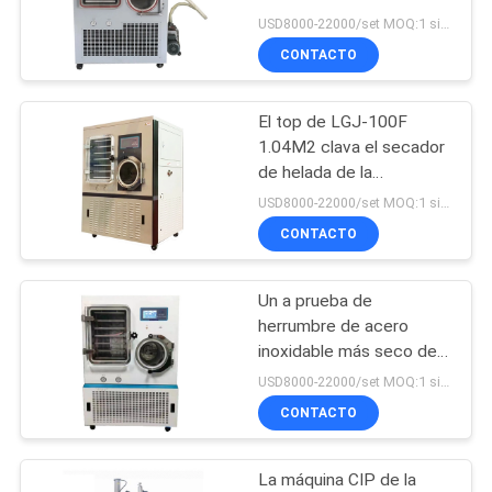
deshidratador de helada
USD8000-22000/set MOQ:1 sistema
CITA
del laboratorio del CE ISO
CONTACTO
Bonnin
12
MAPA
TGA DSC
El top de LGJ-100F
DEL
1.04M2 clava el secador
Instrumental
SITIO
de helada de la
calefacción de aceite de
térmico
USD8000-22000/set MOQ:1 sistema
silicón de Situ de poco
CONTACTO
PRIVACY
ruido
POLICY
Un a prueba de
5
herrumbre de acero
Calorímetro de la
inoxidable más seco del
equipo del liofilizador de
USD8000-22000/set MOQ:1 sistema
exploración
helada del laboratorio del
CONTACTO
GMP
diferencial
La máquina CIP de la