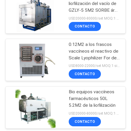
liofilización del vacío de
GZLY-5 5M2 SORBE área
9
liofilizada
USD20000-80000/set MOQ:1 sistema
Medidor de tensión
CONTACTO
superficial del
0.12M2 a los frascos
líquido
vaccíneos el reactivo de
Scale Lyophilizer For del
piloto de los secadores
USD8000-22000/set MOQ:1 sistema
de helada del laboratorio
CONTACTO
47
2M2
Seca congeladora
Bio equipos vaccíneos
farmacéuticos 50L
de laboratorio con
5.2M2 de la liofilización
vacío
USD20000-80000/set MOQ:1 sistema
CONTACTO