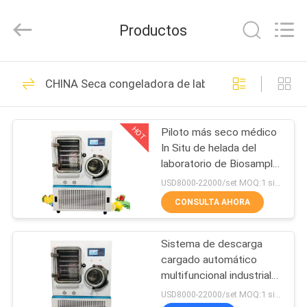
del
laboratorio
de
Productos
los
frascos
el
reactivo
Proveedor.
HOGAR
71
Copyright
©
CHINA Seca congeladora de laboratorio con vacío
2022
Máquina de prueba
-
2025
PRODUCTOS
Wuhan
de la pulpa
Bonnin
HOT
Piloto más seco médico
Technology
Ltd..
In Situ de helada del
All
VÍDEOS
Rights
laboratorio de Biosample
Reserved.
de los liofilizadores los
Developed
USD8000-22000/set MOQ:1 sistema
by
reactivo del IVD
ECER
SOBRE
CONSULTA AHORA
42
NOSOTROS
Pruebador de
Sistema de descarga
cargado automático
VIAJE
embalajes de papel
multifuncional industrial
DE
del secador de helada
USD8000-22000/set MOQ:1 sistema