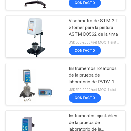
LA
CONTACTO
FÁBRICA
Viscómetro de STM-2T
9
Stomer para la pintura
CONTROL
ASTM D0562 de la tinta
Calorímetro de la
DE
USD500-2000/set MOQ:1 sistema
exploración
CALIDAD
CONTACTO
diferencial de DSC
Instrumentos rotatorios
ÉNTRENOS
de la prueba de
EN
laboratorio de RVDV-1
74
Viscosimetro Digital
CONTACTO
USD500-2000/set MOQ:1 sistema
Brookfield
Máquina de prueba
CONTACTO
CON
de la pulpa
Instrumentos ajustables
PIDA
de la prueba de
UNA
laboratorio de la