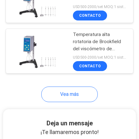
velocidad de Brookfield
USD500-2000/set MOQ:1 sistema
CITA
del viscómetro rotatorio
CONTACTO
de NDJ-4S 5S 8S
45
Digitaces
MAPA
Pruebador de
Temperatura alta
DEL
rotatoria de Brookfield
embalajes de papel
SITIO
del viscómetro de
RVDV-2 Digitaces
USD500-2000/set MOQ:1 sistema
CONTACTO
PRIVACY
POLICY
10
Vea más
Máquina del
sistema de
Deja un mensaje
medición por vídeo
¡Te llamaremos pronto!