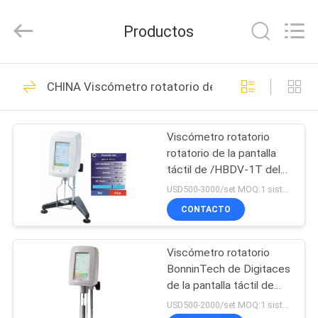
Bonnin
Technology
Ltd..
Productos
All
Rights
Reserved.
Developed
HOGAR
by
33
ECER
CHINA Viscómetro rotatorio de Digitaces
Prueba de tinta de
PRODUCTOS
offset de flexo
Viscómetro rotatorio
rotatorio de la pantalla
VÍDEOS
táctil de /HBDV-1T del
viscómetro de Digitaces
USD500-3000/set MOQ:1 sistema
de la serie de RVDV-1T
SOBRE
CONTACTO
HVDV-2T
16
NOSOTROS
Analisador térmico
Viscómetro rotatorio
BonninTech de Digitaces
VIAJE
síncrono TGA DSC
de la pantalla táctil de
DE
NDJ-5T/8T
USD500-2000/set MOQ:1 sistema