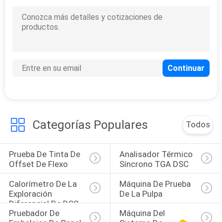
9
Medidor de tensión
superficial del
líquido
Categorías Populares
Todos
28
Seca congeladora
Prueba De Tinta De 
Analisador Térmico 
Offset De Flexo
Síncrono TGA DSC
de laboratorio con
Calorímetro De La 
Máquina De Prueba 
vacío
Exploración 
De La Pulpa
Diferencial De DSC
Pruebador De 
Máquina Del 