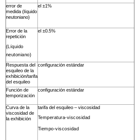
error de
el ±1%
medida (líquido
neutoniano)
Error de la
el ±0.5%
repetición
(Líquido
neutoniano)
Respuesta del
configuración estándar
esquileo de la
exhibición/tarifa
del esquileo
Función de
configuración estándar
temporización
Curva de la
tarifa del esquileo – viscosidad
viscosidad de
Temperatura-viscosidad
la exhibición
Tiempo-viscosidad