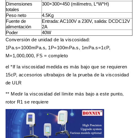
Dimensiones
300×300×450 (milímetro, L*W*H)
totales
Peso neto
4.5Kg
Fuente de
Entrada: AC100V a 230V, salida: DCDC12V
alimentación
2A
Poder
40W
Conversión de unidad de la viscosidad:
1Pa.s=1000mPa.s, 1P=100mPa.s, 1mPa.s=1cP,
M=1,000,000, FS = completo
el *If la viscosidad medida es más bajo que se requieren
15cP, accesorios ultrabajos de la prueba de la viscosidad
de ULR
** Medir la viscosidad del límite más bajo a este punto,
rotor R1 se requiere