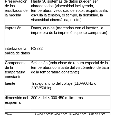
Preservación
Hasta 30 sistemas de datos pueden ser
de los
almacenados (viscosidad incluyendo,
resultados de
temperatura, velocidad del rotor, esquila tarifa,
la medida
esquila la tensión, el tiempo, la densidad, la
viscosidad cinemática, el etc.)
impresión
Datos, curvas (marcadas con el interfaz, la
impresora de la impresión que se comprarán)
interfaz de la
RS232
salida de datos
Componente
Selección (toda clase de ranura especial de la
de la
temperatura constante del viscómetro, de taza
temperatura
de la temperatura constante)
constante
fuente
Trabajo ancho del voltaje (110V/60Hz o
220V/50Hz)
dimensión del
300 × del × 300 450 milímetros
esquema
Tipo
LVDV-2T
RVDV-2T
HADV-2T
HBDV-2T