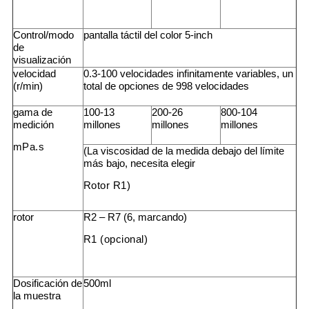
Control/modo
pantalla táctil del color 5-inch
de
visualización
velocidad
0.3-100 velocidades infinitamente variables, un
(r/min)
total de opciones de 998 velocidades
gama de
100-13
200-26
800-104
medición
millones
millones
millones
mPa.s
(La viscosidad de la medida debajo del límite
más bajo, necesita elegir
Rotor R1)
rotor
R2 – R7 (6, marcando)
R1 (opcional)
Dosificación de
500ml
la muestra