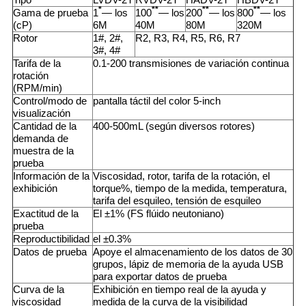
*
**
**
**
Gama de prueba
1
— los
100
— los
200
— los
800
— los
(cP)
6M
40M
80M
320M
Rotor
1#, 2#,
R2, R3, R4, R5, R6, R7
3#, 4#
Tarifa de la
0.1-200 transmisiones de variación continua
rotación
(RPM/min)
Control/modo de
pantalla táctil del color 5-inch
visualización
Cantidad de la
400-500mL (según diversos rotores)
demanda de
muestra de la
prueba
Información de la
Viscosidad, rotor, tarifa de la rotación, el
exhibición
torque%, tiempo de la medida, temperatura,
tarifa del esquileo, tensión de esquileo
Exactitud de la
El ±1% (FS flúido neutoniano)
prueba
Reproductibilidad
el ±0.3%
Datos de prueba
Apoye el almacenamiento de los datos de 30
grupos, lápiz de memoria de la ayuda USB
para exportar datos de prueba
Curva de la
Exhibición en tiempo real de la ayuda y
viscosidad
medida de la curva de la visibilidad