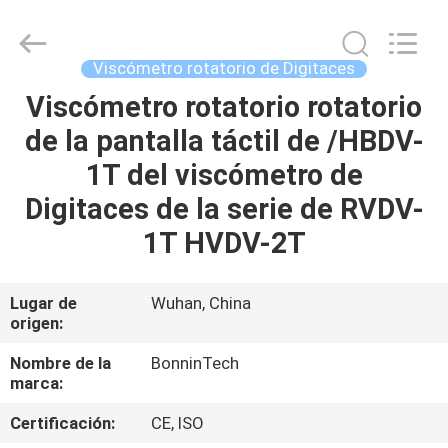
ii
Proveedor.
Copyright
©
2022
Viscómetro rotatorio de Digitaces
-
2025
Wuhan
Viscómetro rotatorio rotatorio
HOGAR
Bonnin
Technology
de la pantalla táctil de /HBDV-
Ltd..
All
Rights
PRODUCTOS
1T del viscómetro de
Reserved.
Developed
by
Digitaces de la serie de RVDV-
ECER
VÍDEOS
1T HVDV-2T
SOBRE
Lugar de
Wuhan, China
origen:
NOSOTROS
Nombre de la
BonninTech
marca:
VIAJE
DE
Certificación:
CE, ISO