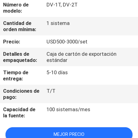
LA
Número de
DV-1T, DV-2T
modelo:
FÁBRICA
Cantidad de
1 sistema
orden mínima:
CONTROL
Precio:
USD500-3000/set
DE
CALIDAD
Detalles de
Caja de cartón de exportación
empaquetado:
estándar
Tiempo de
5-10 días
ÉNTRENOS
entrega:
EN
Condiciones de
T/T
CONTACTO
pago:
CON
Capacidad de
100 sistemas/mes
la fuente:
PIDA
MEJOR PRECIO
UNA