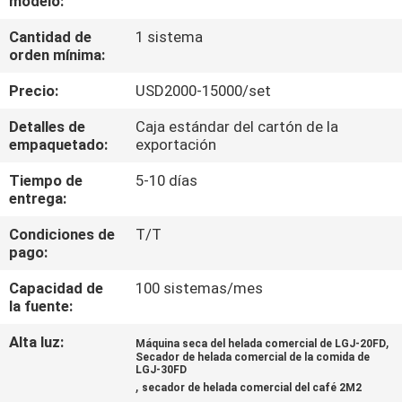
modelo:
LA
Cantidad de
1 sistema
FÁBRICA
orden mínima:
Precio:
USD2000-15000/set
CONTROL
DE
Detalles de
Caja estándar del cartón de la
empaquetado:
exportación
CALIDAD
Tiempo de
5-10 días
entrega:
ÉNTRENOS
Condiciones de
T/T
EN
pago:
CONTACTO
Capacidad de
100 sistemas/mes
CON
la fuente:
Alta luz:
,
Máquina seca del helada comercial de LGJ-20FD
Secador de helada comercial de la comida de
PIDA
LGJ-30FD
,
secador de helada comercial del café 2M2
UNA