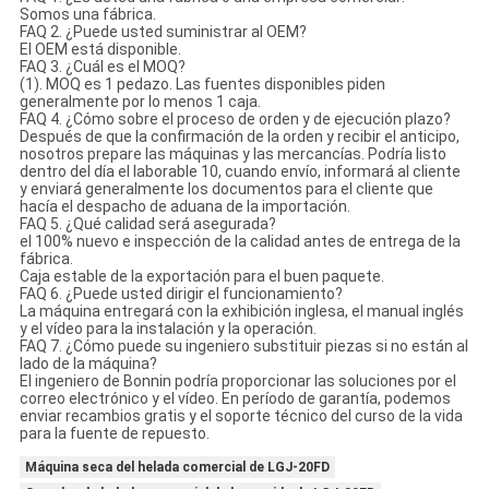
Somos una fábrica.
FAQ 2. ¿Puede usted suministrar al OEM?
El OEM está disponible.
FAQ 3. ¿Cuál es el MOQ?
(1). MOQ es 1 pedazo. Las fuentes disponibles piden
generalmente por lo menos 1 caja.
FAQ 4. ¿Cómo sobre el proceso de orden y de ejecución plazo?
Después de que la confirmación de la orden y recibir el anticipo,
nosotros prepare las máquinas y las mercancías. Podría listo
dentro del día el laborable 10, cuando envío, informará al cliente
y enviará generalmente los documentos para el cliente que
hacía el despacho de aduana de la importación.
FAQ 5. ¿Qué calidad será asegurada?
el 100% nuevo e inspección de la calidad antes de entrega de la
fábrica.
Caja estable de la exportación para el buen paquete.
FAQ 6. ¿Puede usted dirigir el funcionamiento?
La máquina entregará con la exhibición inglesa, el manual inglés
y el vídeo para la instalación y la operación.
FAQ 7. ¿Cómo puede su ingeniero substituir piezas si no están al
lado de la máquina?
El ingeniero de Bonnin podría proporcionar las soluciones por el
correo electrónico y el vídeo. En período de garantía, podemos
enviar recambios gratis y el soporte técnico del curso de la vida
para la fuente de repuesto.
Máquina seca del helada comercial de LGJ-20FD