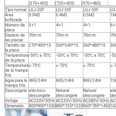
(370+430)
(720+430)
(970+460)
Tipo normal
LGJ-20F
LGJ-30F
LGJ-50F
LG
Área
0.3M2
0.4M2
0.5M2
1M
liofilizada
Número de
3+1
4+1
4+1
6+
placa
Espacio de
70m m
70m m
70m m
70
las placas
Tamaño de
270*400*15
300*340*15
360*480*15
36
la placa
Temperatura
-50℃ a 70℃
-50℃ a 70℃
-50℃ a 70℃
-5
de la placa
Temperatura
≤-75℃
≤-75℃
≤-75℃
≤-
de la trampa
fría
Agua para la
4KG/24Hr
6KG/24Hr
8KG/24Hr
15
trampa fría
Descongele
eléctrico
Natural
Natural
elé
descongele
descongele
descongele
de
Voltaje
AC220V/50Hz
AC220V/50Hz
AC380V/50Hz
AC
Dimensión
800*800*1550
880*735*1320
960*785*1450
10