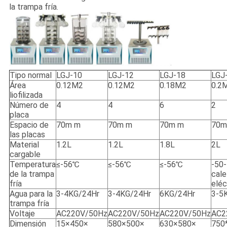
la trampa fría.
Tipo normal
LGJ-10
LGJ-12
LGJ-18
LGJ
Área
0.12M2
0.12M2
0.18M2
0.2
liofilizada
Número de
4
4
6
2
placa
Espacio de
70m m
70m m
70m m
70m
las placas
Material
1.2L
1.2L
1.8L
2L
cargable
Temperatura
≤-56℃
≤-56℃
≤-56℃
-50
de la trampa
cale
fría
eléc
Agua para la
3-4KG/24Hr
3-4KG/24Hr
6KG/24Hr
3-5
trampa fría
Voltaje
AC220V/50Hz
AC220V/50Hz
AC220V/50Hz
AC2
Dimensión
15×450×
580×500×
630×580×
750