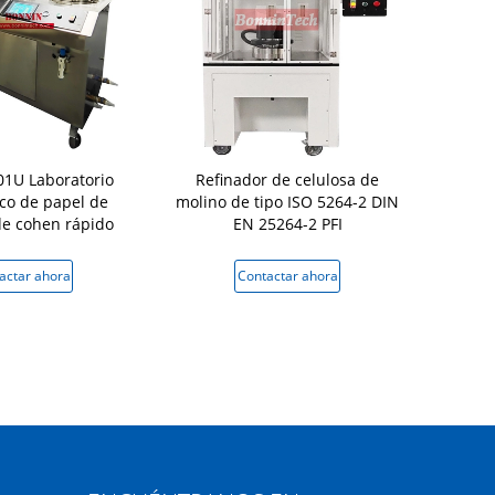
1U Laboratorio
Refinador de celulosa de
Utilizació
co de papel de
molino de tipo ISO 5264-2 DIN
Former de 
de cohen rápido
EN 25264-2 PFI
automático r
de 
actar ahora
Contactar ahora
Conta