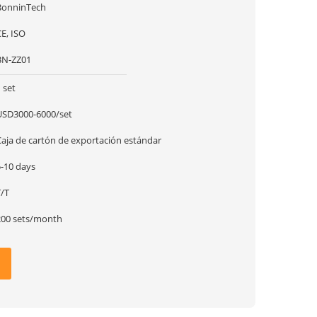
BonninTech
E, ISO
BN-ZZ01
 set
USD3000-6000/set
Caja de cartón de exportación estándar
5-10 days
T/T
200 sets/month