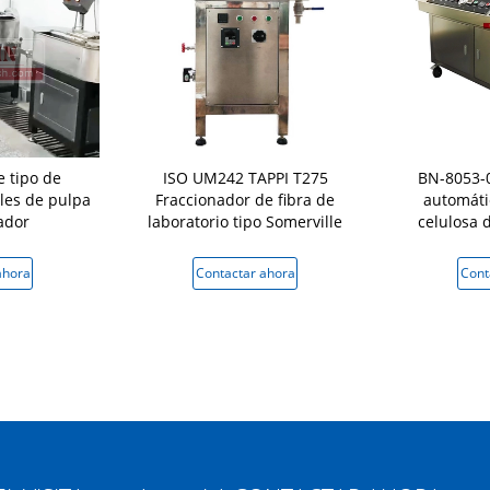
 tipo de
ISO UM242 TAPPI T275
BN-8053-0
lles de pulpa
Fraccionador de fibra de
automáti
ador
laboratorio tipo Somerville
celulosa 
ahora
Contactar ahora
Cont