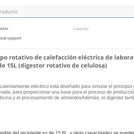
producto
estor
Capacity:
nical support
po rotativo de calefacción eléctrica de labora
de 15L (digestor rotativo de celulosa)
calentamiento eléctrico está diseñado para simular el principio
rada, para proporcionar una base para el proceso de producció
cina y el procesamiento de alimentosAdemás, el digestor tambi
onible del recipiente es de 15.8L, y otras capacidades se pueden