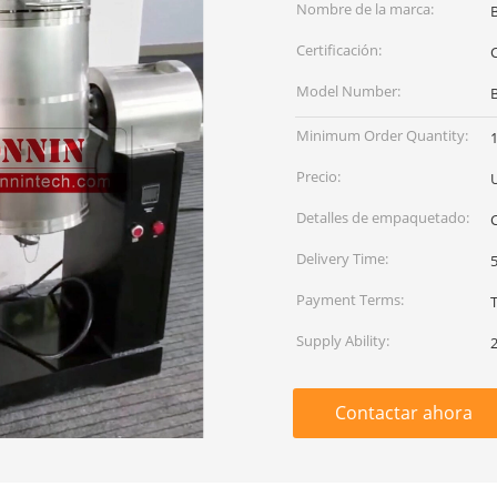
Nombre de la marca:
Certificación:
C
Model Number:
Minimum Order Quantity:
1
Precio:
Detalles de empaquetado:
Delivery Time:
Payment Terms:
Supply Ability:
Contactar ahora