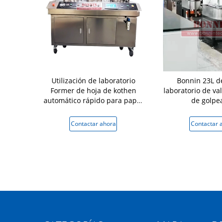
elulosa de
Utilización de laboratorio
Bonnin 23L de
SO 5264-2 DIN
Former de hoja de kothen
laboratorio de va
-2 PFI
automático rápido para papel
de golpe
de celulosa
 ahora
Contactar ahora
Contactar 