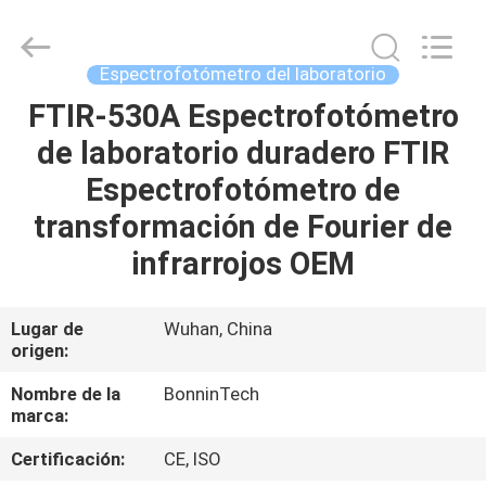
ultravioleta
del
espectrofotómetro
Supplier.
Copyright
Espectrofotómetro del laboratorio
©
2022
-
FTIR-530A Espectrofotómetro
HOGAR
2025
Wuhan
de laboratorio duradero FTIR
Bonnin
Technology
Ltd..
PRODUCTOS
Espectrofotómetro de
All
Rights
Reserved.
transformación de Fourier de
Developed
by
VÍDEOS
infrarrojos OEM
ECER
SOBRE
Lugar de
Wuhan, China
origen:
NOSOTROS
Nombre de la
BonninTech
marca:
VIAJE
DE
Certificación:
CE, ISO