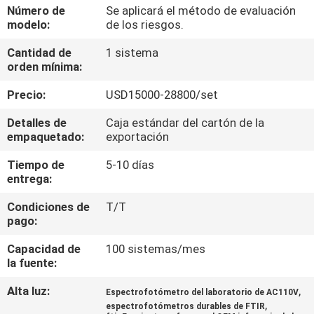
LA
Número de
Se aplicará el método de evaluación
modelo:
de los riesgos.
FÁBRICA
Cantidad de
1 sistema
orden mínima:
CONTROL
Precio:
USD15000-28800/set
DE
CALIDAD
Detalles de
Caja estándar del cartón de la
empaquetado:
exportación
Tiempo de
5-10 días
ÉNTRENOS
entrega:
EN
Condiciones de
T/T
CONTACTO
pago:
CON
Capacidad de
100 sistemas/mes
la fuente:
PIDA
Alta luz:
,
Espectrofotómetro del laboratorio de AC110V
,
UNA
espectrofotómetros durables de FTIR