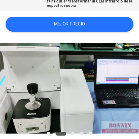
ftir Fourier transformar al OEM infrarrojo de la
espectroscopia
CITA
MEJOR PRECIO
MAPA
DEL
SITIO
PRIVACY
POLICY