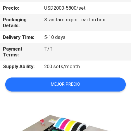
LA
Precio:
USD2000-5800/set
FÁBRICA
Packaging
Standard export carton box
Details:
CONTROL
Delivery Time:
5-10 days
DE
Payment
T/T
CALIDAD
Terms:
Supply Ability:
200 sets/month
ÉNTRENOS
EN
MEJOR PRECIO
CONTACTO
CON
PIDA
UNA