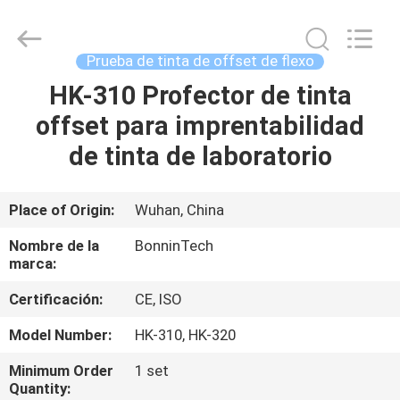
Flexo
de
la
anchura
de
Prueba de tinta de offset de flexo
225m
m
Proveedor.
HK-310 Profector de tinta
HOGAR
Copyright
©
offset para imprentabilidad
2022
-
2025
PRODUCTOS
de tinta de laboratorio
Wuhan
Bonnin
Technology
Ltd..
All
VÍDEOS
Place of Origin:
Wuhan, China
Rights
Reserved.
Developed
Nombre de la
BonninTech
by
ECER
SOBRE
marca:
NOSOTROS
Certificación:
CE, ISO
Model Number:
HK-310, HK-320
VIAJE
Minimum Order
1 set
DE
Quantity: