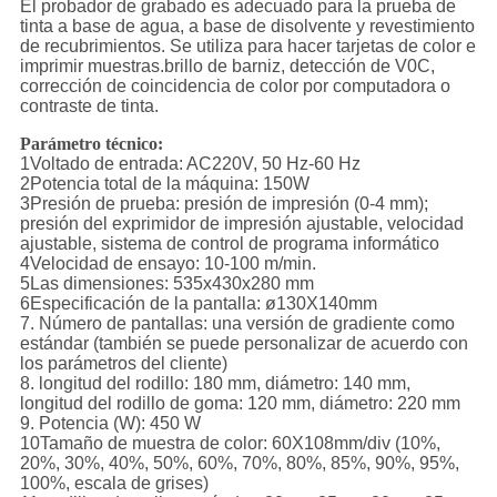
El probador de grabado es adecuado para la prueba de
tinta a base de agua, a base de disolvente y revestimiento
de recubrimientos. Se utiliza para hacer tarjetas de color e
imprimir muestras.brillo de barniz, detección de V0C,
corrección de coincidencia de color por computadora o
contraste de tinta.
Parámetro técnico:
1Voltado de entrada: AC220V, 50 Hz-60 Hz
2Potencia total de la máquina: 150W
3Presión de prueba: presión de impresión (0-4 mm);
presión del exprimidor de impresión ajustable, velocidad
ajustable, sistema de control de programa informático
4Velocidad de ensayo: 10-100 m/min.
5Las dimensiones: 535x430x280 mm
6Especificación de la pantalla: ø130X140mm
7. Número de pantallas: una versión de gradiente como
estándar (también se puede personalizar de acuerdo con
los parámetros del cliente)
8. longitud del rodillo: 180 mm, diámetro: 140 mm,
longitud del rodillo de goma: 120 mm, diámetro: 220 mm
9. Potencia (W): 450 W
10Tamaño de muestra de color: 60X108mm/div (10%,
20%, 30%, 40%, 50%, 60%, 70%, 80%, 85%, 90%, 95%,
100%, escala de grises)