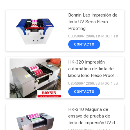
Bonnin Lab Impresión de
tinta UV Seca Flexo
Proofing
USD5000-12800/set MOQ:1 set
CONTACTO
HK-320 Impresión
automática de tinta de
laboratorio Flexo Proofer
de tinta
USD5000-12800/set MOQ:1 set
CONTACTO
HK-310 Máquina de
ensayo de prueba de
tinta de impresión UV de
laboratorio