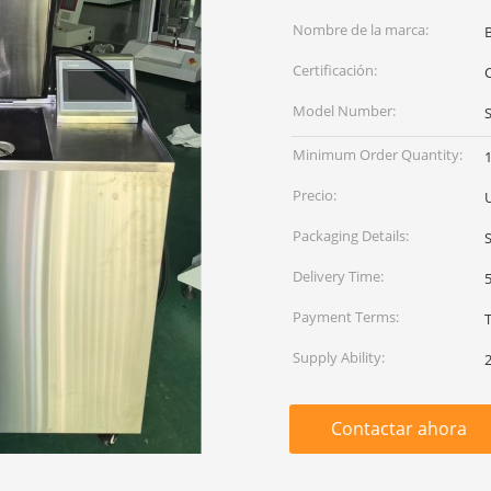
Nombre de la marca:
Certificación:
C
Model Number:
Minimum Order Quantity:
1
Precio:
Packaging Details:
Delivery Time:
Payment Terms:
Supply Ability:
Contactar ahora