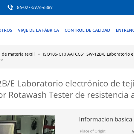
86-027-5976-6389
OTROS
VIAJE DE LA FÁBRICA
CONTROL DE CALIDAD
ÉNTREN
de materia textil
ISO105-C10 AATCC61 SW-12B/E Laboratorio elec
or
E Laboratorio electrónico de tejid
lor Rotawash Tester de resistencia a
Informacion basica
Place of Origin: