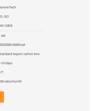
BonninTech
E, ISO
SW-12B/E
 set
USD3000-6000/set
Standard export carton box
5-10 days
T/T
200 sets/month