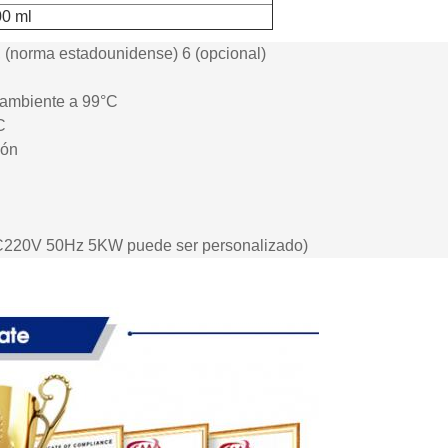
0 ml
 (norma estadounidense) 6 (opcional)
a ambiente a 99°C
C
ión
C220V 50Hz 5KW puede ser personalizado)