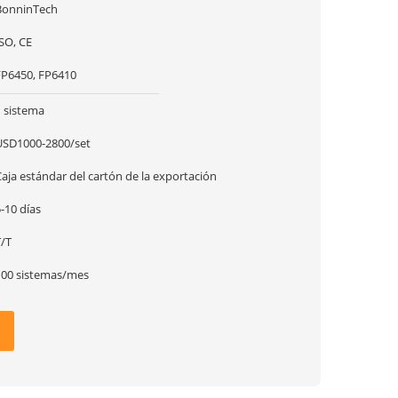
BonninTech
SO, CE
FP6450, FP6410
1 sistema
USD1000-2800/set
aja estándar del cartón de la exportación
-10 días
T/T
100 sistemas/mes