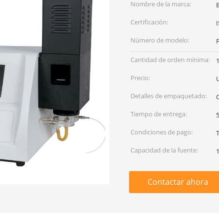
Nombre de la marca:
Certificación:
I
Número de modelo:
Cantidad de orden mínima:
Precio:
Detalles de empaquetado:
C
Tiempo de entrega:
5
Condiciones de pago:
Capacidad de la fuente:
Contactar ahora