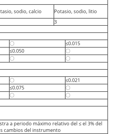
tasio, sodio, calcio
Potasio, sodio, litio
3
〇
≤0.015
≤0.050
〇
〇
〇
〇
≤0.021
≤0.075
〇
〇
〇
tra a periodo máximo relativo del ≤ el 3% del
los cambios del instrumento