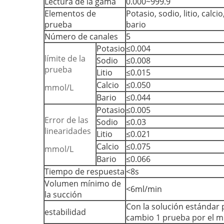
Lectura de la gama
0.000~999.9
Elementos de
Potasio, sodio, litio, calcio
prueba
bario
Número de canales
5
Potasio
≤0.004
límite de la
Sodio
≤0.008
prueba
Litio
≤0.015
Calcio
≤0.050
mmol/L
Bario
≤0.044
Potasio
≤0.005
Error de las
Sodio
≤0.03
linearidades
Litio
≤0.021
Calcio
≤0.075
mmol/L
Bario
≤0.066
Tiempo de respuesta
<8s
Volumen mínimo de
<6ml/min
la succión
Con la solución estándar 
estabilidad
cambio 1 prueba por el mi