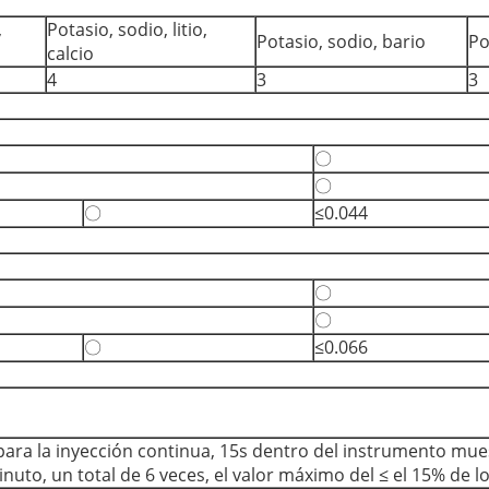
,
Potasio, sodio, litio,
Potasio, sodio, bario
Po
calcio
4
3
3
〇
〇
〇
≤0.044
〇
〇
〇
≤0.066
para la inyección continua, 15s dentro del instrumento mues
nuto, un total de 6 veces, el valor máximo del ≤ el 15% de 