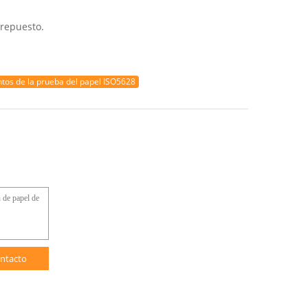
 repuesto.
tos de la prueba del papel ISO5628
ntacto