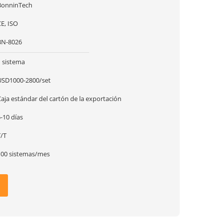
BonninTech
E, ISO
BN-8026
1 sistema
USD1000-2800/set
aja estándar del cartón de la exportación
-10 días
T/T
100 sistemas/mes