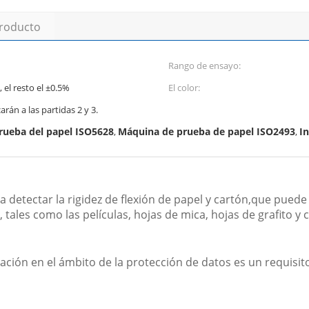
producto
Rango de ensayo:
el resto el ±0.5%
El color:
carán a las partidas 2 y 3.
rueba del papel ISO5628
Máquina de prueba de papel ISO2493
I
,
,
ra detectar la rigidez de flexión de papel y cartón,que pued
, tales como las películas, hojas de mica, hojas de grafito 
rmación en el ámbito de la protección de datos es un requisi