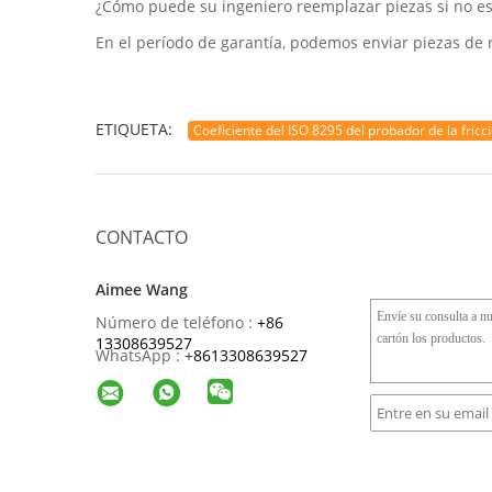
¿Cómo puede su ingeniero reemplazar piezas si no es
En el período de garantía, podemos enviar piezas de r
ETIQUETA:
Coeficiente del ISO 8295 del probador de la fricc
CONTACTO
Aimee Wang
Número de teléfono :
+86
13308639527
WhatsApp :
+
8613308639527