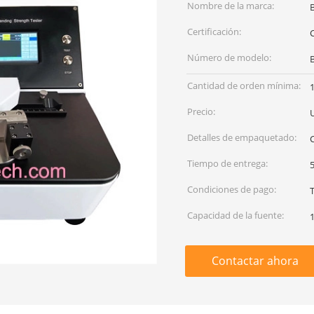
Nombre de la marca:
Certificación:
C
Número de modelo:
Cantidad de orden mínima:
Precio:
Detalles de empaquetado:
C
Tiempo de entrega:
5
Condiciones de pago:
Capacidad de la fuente:
Contactar ahora