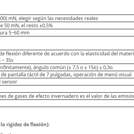
00) mN, elegir según las necesidades reales
e 50 mN, el resto ±0,5%
dura 5~60 mm
de flexión diferente de acuerdo con la elasticidad del mate
 ~ 35s
 infinitamente), ángulo común (± 7,5 o ± 15o) ± 0,3o
 de pantalla táctil de 7 pulgadas, operación de menú visual
l sensor
ones de gases de efecto invernadero es el valor de las emisi
a rigidez de flexión):