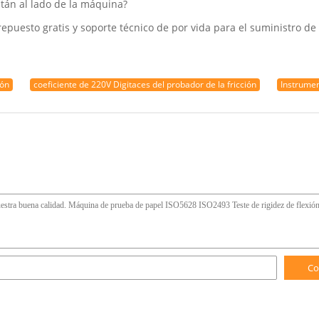
tán al lado de la máquina?
epuesto gratis y soporte técnico de por vida para el suministro de
ión
coeficiente de 220V Digitaces del probador de la fricción
Instrumen
Co