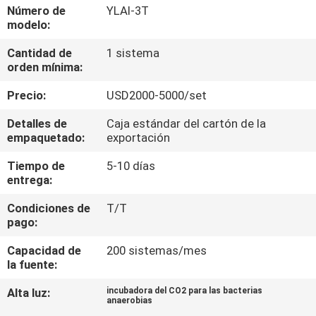
LA
Número de
YLAI-3T
modelo:
FÁBRICA
Cantidad de
1 sistema
orden mínima:
CONTROL
Precio:
USD2000-5000/set
DE
CALIDAD
Detalles de
Caja estándar del cartón de la
empaquetado:
exportación
Tiempo de
5-10 días
ÉNTRENOS
entrega:
EN
Condiciones de
T/T
CONTACTO
pago:
CON
Capacidad de
200 sistemas/mes
la fuente:
PIDA
Alta luz:
incubadora del CO2 para las bacterias
anaerobias
UNA
,