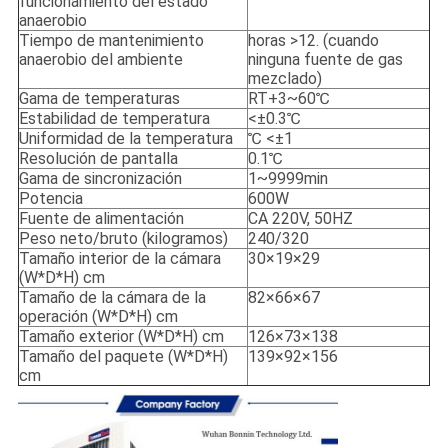
funcionamiento del estado
anaerobio
Tiempo de mantenimiento
horas >12. (cuando
anaerobio del ambiente
ninguna fuente de gas
mezclado)
Gama de temperaturas
RT+3~60℃
Estabilidad de temperatura
<±0.3℃
Uniformidad de la temperatura
℃ <±1
Resolución de pantalla
0.1℃
Gama de sincronización
1~9999min
Potencia
600W
Fuente de alimentación
CA 220V, 50HZ
Peso neto/bruto (kilogramos)
240/320
Tamaño interior de la cámara
30×19×29
(W*D*H) cm
Tamaño de la cámara de la
82×66×67
operación (W*D*H) cm
Tamaño exterior (W*D*H) cm
126×73×138
Tamaño del paquete (W*D*H)
139×92×156
cm