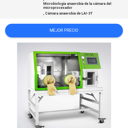
Microbiología anaerobia de la cámara del
CITA
microprocesador
,
Cámara anaerobia de LAI-3T
MAPA
MEJOR PRECIO
DEL
SITIO
PRIVACY
POLICY