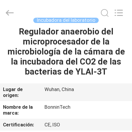
la
circulación
de
aire
del
Incubadora del laboratorio
CE
Proveedor.
Copyright
Regulador anaerobio del
HOGAR
©
2022
microprocesador de la
-
2025
Wuhan
PRODUCTOS
microbiología de la cámara de
Bonnin
Technology
Ltd..
la incubadora del CO2 de las
All
Rights
VÍDEOS
bacterias de YLAI-3T
Reserved.
Developed
by
ECER
SOBRE
Lugar de
Wuhan, China
origen:
NOSOTROS
Nombre de la
BonninTech
marca:
VIAJE
DE
Certificación:
CE, ISO