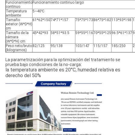
Funcionamiento
Funcionamiento continuo largo
continuo
Temperatura
5~40℃
ambiente
Tamaño
61*62*150
74*71*157
75*75*173
86*75*182
113*93*198
1
exterior (W*D*H)
cm
Tamaño de la
45*42*93
58*51*93.5
59*55*116
70*55*125
96.5*61*137
9
cámara
(W*D*H) cm
Peso neto/bruto
82/125
95/138
103/147
115/157
185/250
2
(kilogramos)
La parametrización para la optimización del tratamiento se
prueba bajo condiciones de la no-carga:
la temperatura ambiente es 20°C, humedad relativa es
derecho del 50%