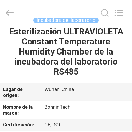
seguridad
biológica
b2
de
la
Incubadora del laboratorio
clase
II
Proveedor.
Esterilización ULTRAVIOLETA
HOGAR
Copyright
©
Constant Temperature
2022
-
2025
PRODUCTOS
Humidity Chamber de la
Wuhan
Bonnin
Technology
incubadora del laboratorio
Ltd..
All
VÍDEOS
RS485
Rights
Reserved.
Developed
by
ECER
SOBRE
Lugar de
Wuhan, China
origen:
NOSOTROS
Nombre de la
BonninTech
marca:
VIAJE
DE
Certificación:
CE, ISO