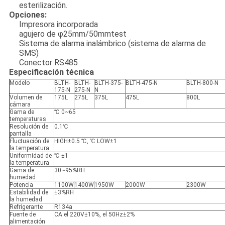
esterilización.
Opciones:
Impresora incorporada
agujero de φ25mm/50mmtest
Sistema de alarma inalámbrico (sistema de alarma de
SMS)
Conector RS485
Especificación técnica
Modelo
BLTH-
BLTH-
BLTH-375-
BLTH-475-N
BLTH-800-N
175-N
275-N
N
Volumen de
175L
275L
375L
475L
800L
cámara
Gama de
℃ 0~65
temperaturas
Resolución de
0.1℃
pantalla
Fluctuación de
HIGH±0.5 ℃, ℃ LOW±1
la temperatura
Uniformidad de
℃ ±1
la temperatura
Gama de
30~95%RH
humedad
Potencia
1100W
1400W
1950W
2000W
2300W
Estabilidad de
±3%RH
la humedad
Refrigerante
R134a
Fuente de
CA el 220V±10%, el 50Hz±2%
alimentación