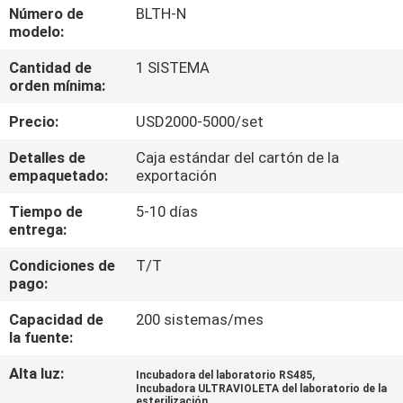
LA
Número de
BLTH-N
modelo:
FÁBRICA
Cantidad de
1 SISTEMA
orden mínima:
CONTROL
Precio:
USD2000-5000/set
DE
CALIDAD
Detalles de
Caja estándar del cartón de la
empaquetado:
exportación
Tiempo de
5-10 días
ÉNTRENOS
entrega:
EN
Condiciones de
T/T
CONTACTO
pago:
CON
Capacidad de
200 sistemas/mes
la fuente:
PIDA
Alta luz:
,
Incubadora del laboratorio RS485
Incubadora ULTRAVIOLETA del laboratorio de la
UNA
esterilización