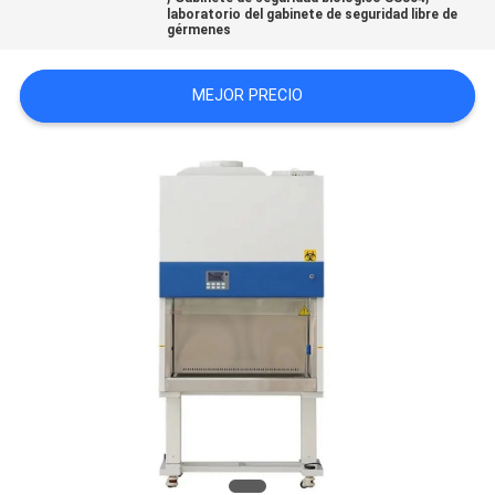
laboratorio del gabinete de seguridad libre de
CITA
gérmenes
MEJOR PRECIO
MAPA
DEL
SITIO
PRIVACY
POLICY