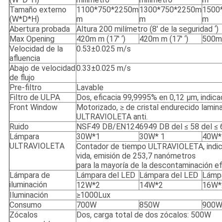
Tamaño externo
1100*750*2250m
1300*750*2250m
1500
(W*D*H)
m
m
m
Abertura probada
Altura 200 milímetro (8' de la seguridad ‘)
Max Opening
420m m (17' ‘)
420m m (17' ‘)
500m 
Velocidad de la
0.53±0.025 m/s
afluencia
Abajo de velocidad
0.33±0.025 m/s
de flujo
Pre-filtro
Lavable
Filtro de ULPA
Dos, eficacia 99,9995% en 0,12 μm, indicado
Front Window
Motorizado, ≥ de cristal endurecido lami
ULTRAVIOLETA anti.
Ruido
NSF49 DB/EN1246949 DB del ≤ 58 del ≤ 
Lámpara
30W*1
30W* 1
40W*
ULTRAVIOLETA
Contador de tiempo ULTRAVIOLETA, indi
vida, emisión de 253,7 nanómetros
para la mayoría de la descontaminación ef
Lámpara de
Lámpara del LED
Lámpara del LED
Lámpa
iluminación
12W*2
14W*2
16W*
Iluminación
≥1000Lux
Consumo
700W
850W
900
Zócalos
Dos, carga total de dos zócalos: 500W