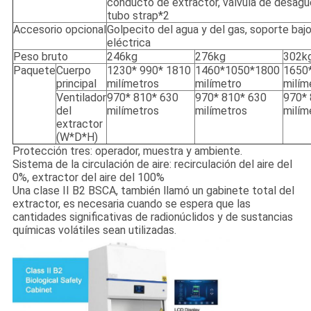
conducto de extractor, válvula de desag
tubo strap*2
Accesorio opcional
Golpecito del agua y del gas, soporte bajo
eléctrica
Peso bruto
246kg
276kg
302k
Paquete
Cuerpo
1230* 990* 1810
1460*1050*1800
1650
principal
milímetros
milímetro
milím
Ventilador
970* 810* 630
970* 810* 630
970* 
del
milímetros
milímetros
milím
extractor
(W*D*H)
Protección tres: operador, muestra y ambiente.
Sistema de la circulación de aire: recirculación del aire del
0%, extractor del aire del 100%
Una clase II B2 BSCA, también llamó un gabinete total del
extractor, es necesaria cuando se espera que las
cantidades significativas de radionúclidos y de sustancias
químicas volátiles sean utilizadas.