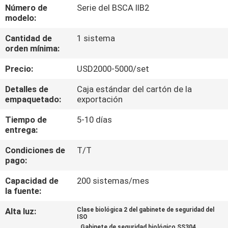
LA
Número de
Serie del BSCA IIB2
modelo:
FÁBRICA
Cantidad de
1 sistema
orden mínima:
CONTROL
Precio:
USD2000-5000/set
DE
CALIDAD
Detalles de
Caja estándar del cartón de la
empaquetado:
exportación
Tiempo de
5-10 días
ÉNTRENOS
entrega:
EN
Condiciones de
T/T
CONTACTO
pago:
CON
Capacidad de
200 sistemas/mes
la fuente:
PIDA
Alta luz:
Clase biológica 2 del gabinete de seguridad del
ISO
UNA
,
,
Gabinete de seguridad biológico SS304