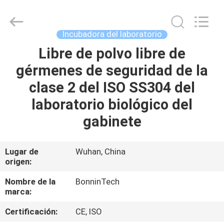
2026
Wuhan
Bonnin
Technology
Ltd..
Incubadora del laboratorio
All
Rights
Reserved.
Libre de polvo libre de
HOGAR
Developed
by
gérmenes de seguridad de la
ECER
PRODUCTOS
clase 2 del ISO SS304 del
laboratorio biológico del
VÍDEOS
gabinete
SOBRE
Lugar de
Wuhan, China
origen:
NOSOTROS
Nombre de la
BonninTech
marca:
VIAJE
DE
Certificación:
CE, ISO