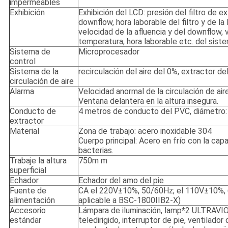
impermeables
Exhibición
Exhibición del LCD: presión del filtro de ex
downflow, hora laborable del filtro y de 
velocidad de la afluencia y del downflow, v
temperatura, hora laborable etc. del siste
Sistema de
Microprocesador
control
Sistema de la
recirculación del aire del 0%, extractor de
circulación de aire
Alarma
Velocidad anormal de la circulación de aire
Ventana delantera en la altura insegura.
Conducto de
4 metros de conducto del PVC, diámetro
extractor
Material
Zona de trabajo: acero inoxidable 304
Cuerpo principal: Acero en frío con la capa
bacterias.
Trabaje la altura
750m m
superficial
Echador
Echador del amo del pie
Fuente de
CA el 220V±10%, 50/60Hz; el 110V±10%,
alimentación
aplicable a BSC-1800IIB2-X)
Accesorio
Lámpara de iluminación, lamp*2 ULTRAVIO
estándar
teledirigido, interruptor de pie, ventilador 