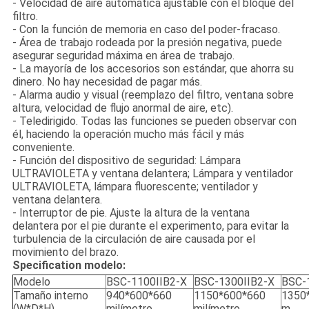
- Velocidad de aire automática ajustable con el bloque del
filtro.
- Con la función de memoria en caso del poder-fracaso.
- Área de trabajo rodeada por la presión negativa, puede
asegurar seguridad máxima en área de trabajo.
- La mayoría de los accesorios son estándar, que ahorra su
dinero. No hay necesidad de pagar más.
- Alarma audio y visual (reemplazo del filtro, ventana sobre
altura, velocidad de flujo anormal de aire, etc).
- Teledirigido. Todas las funciones se pueden observar con
él, haciendo la operación mucho más fácil y más
conveniente.
- Función del dispositivo de seguridad: Lámpara
ULTRAVIOLETA y ventana delantera; Lámpara y ventilador
ULTRAVIOLETA, lámpara fluorescente; ventilador y
ventana delantera.
- Interruptor de pie. Ajuste la altura de la ventana
delantera por el pie durante el experimento, para evitar la
turbulencia de la circulación de aire causada por el
movimiento del brazo.
Specification modelo:
Modelo
BSC-1100IIB2-X
BSC-1300IIB2-X
BSC-
Tamaño interno
940*600*660
1150*600*660
1350
(W*D*H)
milímetro
milímetro
m