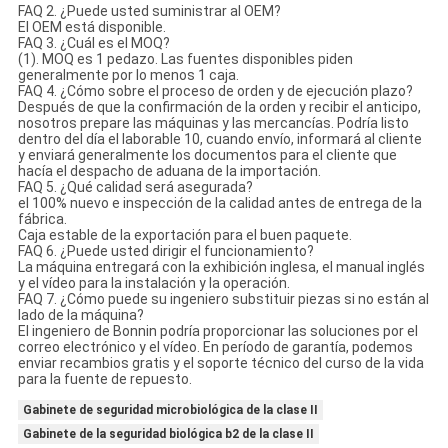
FAQ 2. ¿Puede usted suministrar al OEM?
El OEM está disponible.
FAQ 3. ¿Cuál es el MOQ?
(1). MOQ es 1 pedazo. Las fuentes disponibles piden
generalmente por lo menos 1 caja.
FAQ 4. ¿Cómo sobre el proceso de orden y de ejecución plazo?
Después de que la confirmación de la orden y recibir el anticipo,
nosotros prepare las máquinas y las mercancías. Podría listo
dentro del día el laborable 10, cuando envío, informará al cliente
y enviará generalmente los documentos para el cliente que
hacía el despacho de aduana de la importación.
FAQ 5. ¿Qué calidad será asegurada?
el 100% nuevo e inspección de la calidad antes de entrega de la
fábrica.
Caja estable de la exportación para el buen paquete.
FAQ 6. ¿Puede usted dirigir el funcionamiento?
La máquina entregará con la exhibición inglesa, el manual inglés
y el vídeo para la instalación y la operación.
FAQ 7. ¿Cómo puede su ingeniero substituir piezas si no están al
lado de la máquina?
El ingeniero de Bonnin podría proporcionar las soluciones por el
correo electrónico y el vídeo. En período de garantía, podemos
enviar recambios gratis y el soporte técnico del curso de la vida
para la fuente de repuesto.
Gabinete de seguridad microbiológica de la clase II
Gabinete de la seguridad biológica b2 de la clase II