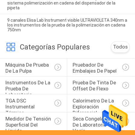
sistema polimerización en cadena del dispensador de la
pipeta
9 canales Elisa Lab Instrument visible ULTRAVIOLETA 340nm a
los instrumentos de la prueba de la polimerización en cadena
750nm
Categorías Populares
Todos
Máquina De Prueba 
Pruebador De 
De La Pulpa
Embalajes De Papel
Instrumentos De La 
Prueba De Tinta De 
Prueba De 
Offset De Flexo
Laboratorio
TGA DSC 
Calorímetro De La 
Instrumental 
Exploración 
Térmico
Diferencial
Medidor De Tensión 
Seca Congeladora 
Superficial Del 
De Laboratorio Con 
Líquido
Vacío