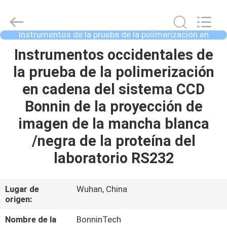
2.2ml
Proveedor.
Copyright
©
2022
Instrumentos de la prueba de la polimerización en
-
2025
cadena
Wuhan
HOGAR
Instrumentos occidentales de
Bonnin
Technology
Ltd..
la prueba de la polimerización
All
Rights
PRODUCTOS
en cadena del sistema CCD
Reserved.
Developed
by
Bonnin de la proyección de
ECER
VÍDEOS
imagen de la mancha blanca
/negra de la proteína del
SOBRE
laboratorio RS232
NOSOTROS
Lugar de
Wuhan, China
VIAJE
origen:
DE
Nombre de la
BonninTech