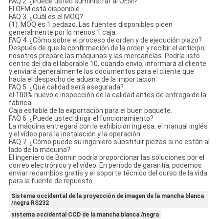
FAQ 2. ¿Puede usted suministrar al OEM?
El OEM está disponible.
FAQ 3. ¿Cuál es el MOQ?
(1). MOQ es 1 pedazo. Las fuentes disponibles piden
generalmente por lo menos 1 caja.
FAQ 4. ¿Cómo sobre el proceso de orden y de ejecución plazo?
Después de que la confirmación de la orden y recibir el anticipo,
nosotros prepare las máquinas y las mercancías. Podría listo
dentro del día el laborable 10, cuando envío, informará al cliente
y enviará generalmente los documentos para el cliente que
hacía el despacho de aduana de la importación.
FAQ 5. ¿Qué calidad será asegurada?
el 100% nuevo e inspección de la calidad antes de entrega de la
fábrica.
Caja estable de la exportación para el buen paquete.
FAQ 6. ¿Puede usted dirigir el funcionamiento?
La máquina entregará con la exhibición inglesa, el manual inglés
y el vídeo para la instalación y la operación.
FAQ 7. ¿Cómo puede su ingeniero substituir piezas si no están al
lado de la máquina?
El ingeniero de Bonnin podría proporcionar las soluciones por el
correo electrónico y el vídeo. En período de garantía, podemos
enviar recambios gratis y el soporte técnico del curso de la vida
para la fuente de repuesto.
Sistema occidental de la proyección de imagen de la mancha blanca
/negra RS232
sistema occidental CCD de la mancha blanca /negra