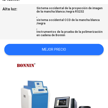
CITA
Alta luz:
Sistema occidental de la proyección de imagen
de la mancha blanca /negra RS232
,
sistema occidental CCD de la mancha blanca
MAPA
/negra
,
DEL
Instrumentos de la prueba de la polimerización
en cadena de Bonnin
SITIO
MEJOR PRECIO
PRIVACY
POLICY