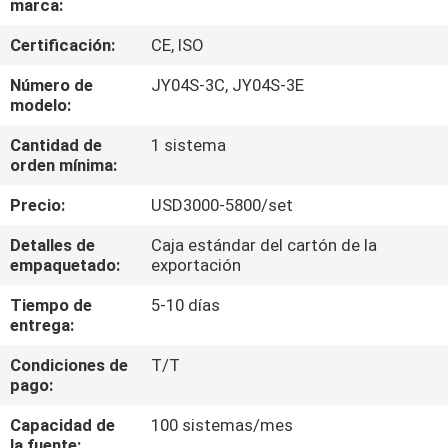
marca:
LA
FÁBRICA
Certificación:
CE, ISO
Número de
JY04S-3C, JY04S-3E
modelo:
CONTROL
DE
Cantidad de
1 sistema
orden mínima:
CALIDAD
Precio:
USD3000-5800/set
ÉNTRENOS
Detalles de
Caja estándar del cartón de la
empaquetado:
exportación
EN
Tiempo de
5-10 días
CONTACTO
entrega:
CON
Condiciones de
T/T
pago:
PIDA
Capacidad de
100 sistemas/mes
UNA
la fuente: