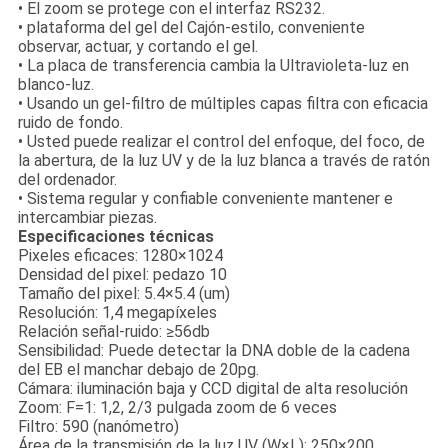
• El zoom se protege con el interfaz RS232.
• plataforma del gel del Cajón-estilo, conveniente
observar, actuar, y cortando el gel.
• La placa de transferencia cambia la Ultravioleta-luz en
blanco-luz.
• Usando un gel-filtro de múltiples capas filtra con eficacia
ruido de fondo.
• Usted puede realizar el control del enfoque, del foco, de
la abertura, de la luz UV y de la luz blanca a través de ratón
del ordenador.
• Sistema regular y confiable conveniente mantener e
intercambiar piezas.
Especificaciones técnicas
Pixeles eficaces: 1280×1024
Densidad del pixel: pedazo 10
Tamaño del pixel: 5.4×5.4 (um)
Resolución: 1,4 megapíxeles
Relación señal-ruido: ≥56db
Sensibilidad: Puede detectar la DNA doble de la cadena
del EB el manchar debajo de 20pg.
Cámara: iluminación baja y CCD digital de alta resolución
Zoom: F=1: 1,2, 2/3 pulgada zoom de 6 veces
Filtro: 590 (nanómetro)
Área de la transmisión de la luz UV (W×L): 250×200