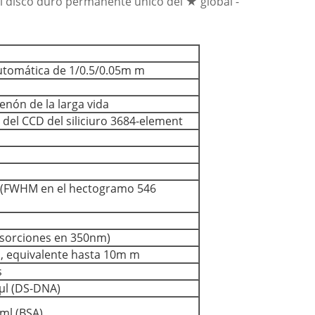
el disco duro permanente único del ★ global -
utomática de 1/0.5/0.05m m
nón de la larga vida
r del CCD del siliciuro 3684-element
(FWHM en el hectogramo 546
bsorciones en 350nm)
, equivalente hasta 10m m
s
μl (DS-DNA)
ml (BSA)