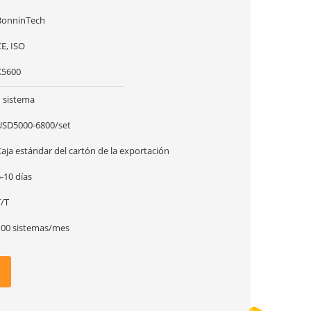
BonninTech
E, ISO
K5600
1 sistema
USD5000-6800/set
aja estándar del cartón de la exportación
-10 días
T/T
100 sistemas/mes