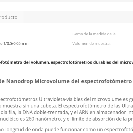
producto
)
Gama de la medida de la
proteína:
de 1/0.5/0.05m m
Volumen de muestra:
rofotómetro del volumen
espectrofotómetros durables del micr
,
 de Nanodrop Microvolume del espectrofotómetro de
ctrofotómetros Ultravioleta-visibles del microvolume es gen
 muestra sin una cubeta. El espectrofotómetro de las Ultrav
sola fila, la DNA doble-trenzada, y el ARN en almacenador in
o nucléico es 260 nanómetro, y el límite de absorción de la 
eno-longitud de onda puede funcionar como un espectrofotó