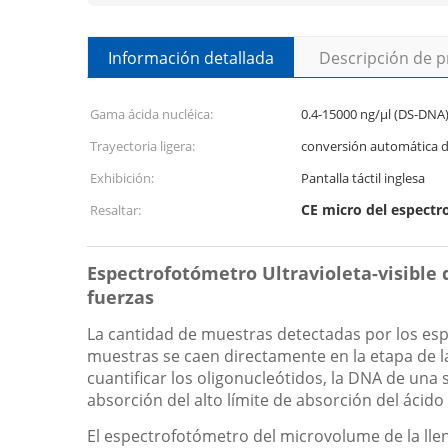
Información detallada
Descripción de 
Gama ácida nucléica:
0.4-15000 ng/μl (DS-DNA
Trayectoria ligera:
conversión automática 
Exhibición:
Pantalla táctil inglesa
CE micro del espect
Resaltar:
Espectrofotómetro Ultravioleta-visible
fuerzas
La cantidad de muestras detectadas por los espe
muestras se caen directamente en la etapa de la
cuantificar los oligonucleótidos, la DNA de una 
absorción del alto límite de absorción del ácid
El espectrofotómetro del microvolume de la ll