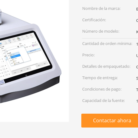
Nombre de la marca:
Certificación:
C
Número de modelo:
Cantidad de orden mínima:
Precio:
Detalles de empaquetado:
C
Tiempo de entrega:
5
Condiciones de pago:
Capacidad de la fuente:
Contactar ahora