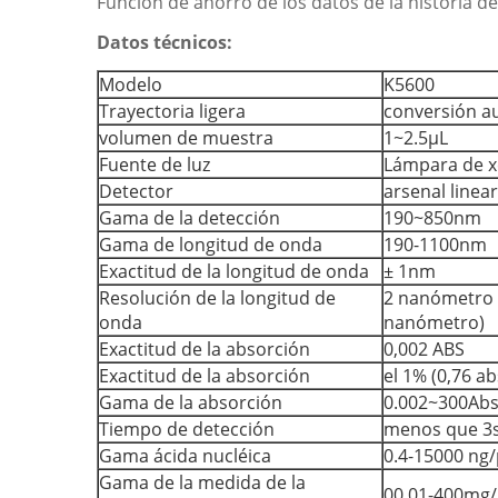
Función de ahorro de los datos de la historia d
Datos técnicos:
Modelo
K5600
Trayectoria ligera
conversión a
volumen de muestra
1~2.5μL
Fuente de luz
Lámpara de xe
Detector
arsenal linea
Gama de la detección
190~850nm
Gama de longitud de onda
190-1100nm
Exactitud de la longitud de onda
± 1nm
Resolución de la longitud de
2 nanómetro 
onda
nanómetro)
Exactitud de la absorción
0,002 ABS
Exactitud de la absorción
el 1% (0,76 a
Gama de la absorción
0.002~300Abs
Tiempo de detección
menos que 3
Gama ácida nucléica
0.4-15000 ng/
Gama de la medida de la
00.01-400mg/