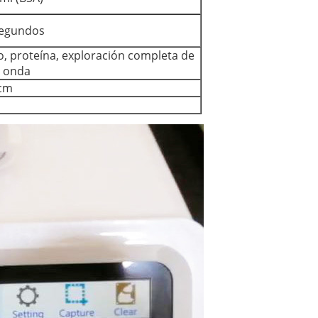
segundos
o, proteína, exploración completa de
e onda
0cm