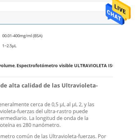
00.01-400mg/ml (BSA)
1~2.5μL
ovolume
Espectrofotómetro visible ULTRAVIOLETA ISO
,
 alta calidad de las Ultravioleta-
eralmente cerca de 0,5 μL al μL 2, y las
ioleta-fuerzas del ultra-rastro puede
termediario. La longitud de onda de la
proteína es 280 nanómetro.
metro común de las Ultravioleta-fuerzas. Por