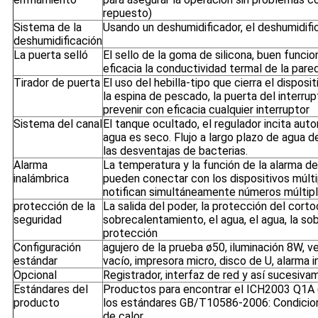
repuesto)
Sistema de la
Usando un deshumidificador, el deshumidifi
deshumidificación
La puerta selló
El sello de la goma de silicona, buen funci
eficacia la conductividad termal de la pared
Tirador de puerta
El uso del hebilla-tipo que cierra el disposi
la espina de pescado, la puerta del interr
prevenir con eficacia cualquier interruptor
Sistema del canal
El tanque ocultado, el regulador incita a
agua es seco. Flujo a largo plazo de agua d
las desventajas de bacterias.
Alarma
La temperatura y la función de la alarma de
inalámbrica
pueden conectar con los dispositivos múltip
notifican simultáneamente números múltipl
protección de la
La salida del poder, la protección del corto
seguridad
sobrecalentamiento, el agua, el agua, la sob
protección
Configuración
agujero de la prueba ø50, iluminación 8W, v
estándar
vacío, impresora micro, disco de U, alarma i
Opcional
Registrador, interfaz de red y así sucesiv
Estándares del
Productos para encontrar el ICH2003 Q1A 
producto
los estándares GB/T10586-2006: Condicio
de calor