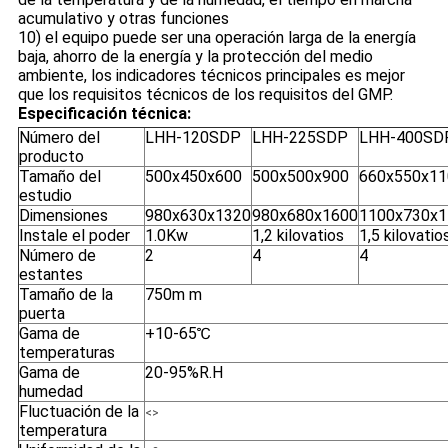
acumulativo y otras funciones
10) el equipo puede ser una operación larga de la energía
baja, ahorro de la energía y la protección del medio
ambiente, los indicadores técnicos principales es mejor
que los requisitos técnicos de los requisitos del GMP.
Especificación técnica:
Número del
LHH-120SDP
LHH-225SDP
LHH-400SD
producto
Tamaño del
500x450x600
500x500x900
660x550x11
estudio
Dimensiones
980x630x1320
980x680x1600
1100x730x1
Instale el poder
1.0Kw
1,2 kilovatios
1,5 kilovatio
Número de
2
4
4
estantes
Tamaño de la
750m m
puerta
Gama de
+10-65℃
temperaturas
Gama de
20-95%R.H
humedad
Fluctuación de la
<>
temperatura