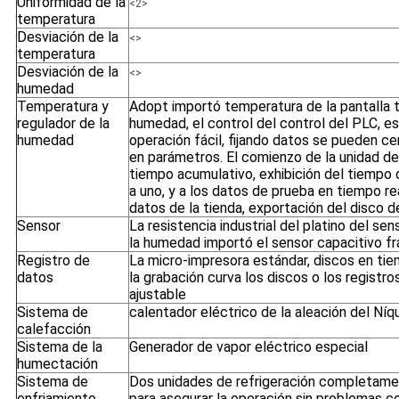
Uniformidad de la
<2>
temperatura
Desviación de la
<>
temperatura
Desviación de la
<>
humedad
Temperatura y
Adopt importó temperatura de la pantalla tá
regulador de la
humedad, el control del control del PLC, esta
humedad
operación fácil, fijando datos se pueden cer
en parámetros. El comienzo de la unidad de 
tiempo acumulativo, exhibición del tiempo 
a uno, y a los datos de prueba en tiempo re
datos de la tienda, exportación del disco d
Sensor
La resistencia industrial del platino del s
la humedad importó el sensor capacitivo f
Registro de
La micro-impresora estándar, discos en tie
datos
la grabación curva los discos o los registro
ajustable
Sistema de
calentador eléctrico de la aleación del Ní
calefacción
Sistema de la
Generador de vapor eléctrico especial
humectación
Sistema de
Dos unidades de refrigeración completamen
enfriamiento
para asegurar la operación sin problemas co