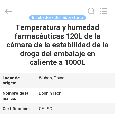
seguridad
biológica
b2
de
la
Incubadora del laboratorio
clase
II
Proveedor.
Temperatura y humedad
HOGAR
Copyright
©
farmacéuticas 120L de la
2022
-
2025
PRODUCTOS
cámara de la estabilidad de la
Wuhan
Bonnin
Technology
droga del embalaje en
Ltd..
All
VÍDEOS
caliente a 1000L
Rights
Reserved.
Developed
by
ECER
SOBRE
Lugar de
Wuhan, China
origen:
NOSOTROS
Nombre de la
BonninTech
marca:
VIAJE
DE
Certificación:
CE, ISO