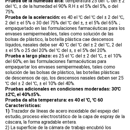
Prueba de la humedad alta:
temperatura 25 del ℃ del ± 2
del ℃, ± de la humedad el 90% R.H ± el 5% del 5%, o del
75%.
Prueba de la aceleración:
es 40 el ℃ del ℃ del ± 2 del ℃,
2 del ± el 5% o 30 del 75% del ℃ del ±, ± el 5% del 65%. ;
empaquetado en las formulaciones farmacéuticas para los
envases semipermeables, tales como solución de las
bolsas de plástico, la botella plástica cae descensos
líquidos, nasales debe ser 40 ℃ del ℃ del ± 2 del ℃, 2 del
± el 5% o 25 del 20% del ℃ del ±, ± el 5% del 20%.
Prueba a largo plazo:
es 25 el ℃ del ± 2 del ℃, ± el 10%
del 60%; en las formulaciones farmacéuticas para
empaquetar los envases semipermeables, tales como
solución de las bolsas de plástico, las botellas plásticas
de descensos de ojo, los descensos nasales deben ser 25
℃ del ± 2 del ℃, ± el 10% del 40%.
Pruebas adicionales en condiciones moderadas: 30℃
±2℃, el 40%±5%.
Prueba da alta temperatura: es 40 el ℃, ℃ 60
Características:
1)
Trazador de líneas de acero inoxidable del espejo del
estudio, proceso electrostático de la capa de espray de la
cáscara, la forma agradable entera.
2) La superficie de la cámara de trabajo encubrió los