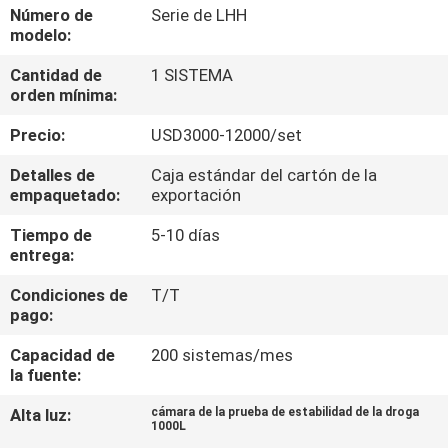
LA
Número de
Serie de LHH
modelo:
FÁBRICA
Cantidad de
1 SISTEMA
orden mínima:
CONTROL
Precio:
USD3000-12000/set
DE
CALIDAD
Detalles de
Caja estándar del cartón de la
empaquetado:
exportación
Tiempo de
5-10 días
ÉNTRENOS
entrega:
EN
Condiciones de
T/T
CONTACTO
pago:
CON
Capacidad de
200 sistemas/mes
la fuente:
PIDA
Alta luz:
cámara de la prueba de estabilidad de la droga
1000L
UNA
,