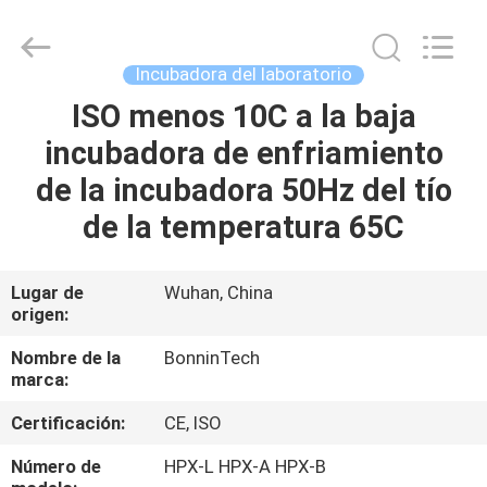
2026
Wuhan
Bonnin
Technology
Ltd..
Incubadora del laboratorio
All
Rights
Reserved.
ISO menos 10C a la baja
HOGAR
Developed
by
incubadora de enfriamiento
ECER
PRODUCTOS
de la incubadora 50Hz del tío
de la temperatura 65C
VÍDEOS
Lugar de
Wuhan, China
origen:
SOBRE
NOSOTROS
Nombre de la
BonninTech
marca:
VIAJE
Certificación:
CE, ISO
DE
Número de
HPX-L HPX-A HPX-B