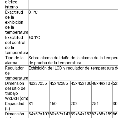
cíclico
interno
Exactitud
0.1℃
de la
exhibición
de la
temperatura
Exactitud
±0.1℃
del control
de la
temperatura
Tipo de la
Sobre alarma del daño de la alarma de la temper
alarma
de prueba de la temperatura
Regulador
Exhibición del LCD y regulador de temperatura de
de
temperatura
Dimensión
40x37x55
45x42x85
45x45x100
48x49x107
52
del sitio de
trabajo
WxDxH (cm)
Capacidad
81
160
202
251
30
(L)
Dimensión
54x57x107
60x67x147
59x64x152
62x68x159
66