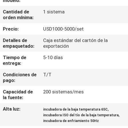
modelo:
LA
Cantidad de
1 sistema
FÁBRICA
orden mínima:
Precio:
USD1000-5000/set
CONTROL
DE
Detalles de
Caja estándar del cartón de la
empaquetado:
exportación
CALIDAD
Tiempo de
5-10 días
entrega:
ÉNTRENOS
Condiciones de
T/T
EN
pago:
CONTACTO
Capacidad de
200 sistemas/mes
CON
la fuente:
Alta luz:
,
incubadora de la baja temperatura 65C
,
PIDA
incubadora ISO del tío de la baja temperatura
incubadora de enfriamiento 50Hz
UNA