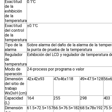
Exactitud
0.1℃
de la
exhibición
de la
temperatura
Exactitud
±0.1℃
del control
de la
temperatura
Tipo de la
Sobre alarma del daño de la alarma de la temper
alarma
la punta de prueba de la temperatura
Regulador
Exhibición del LCD y regulador de temperatura de
de
temperatura
Modo de
24-process por programa o valor
operación
Dimensión
42x42x93
47x46x118
49×47.5×128
56x
del sitio de
trabajo
WxDxH (cm)
Capacidad
164
255
298
403
(L)
Dimensión
61.5×72.5×157
66.5×76.5×182
68.5x78x192
75.5