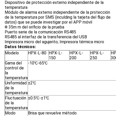
Dispositivo de protección externo independiente de la
temperatura
Módulo de alarma externo independiente de la protección
de la temperatura por SMS (inculding la tarjeta del flujo de
datos) que se puede investigar por el APP móvil
Φ 35m m del orificio de la prueba
Puerto serie de la comunicación RS485
RS485 al interfaz de la transferencia del USB
Impresora micro del agujerito; Impresora térmica micro
Datos técnicos:
Modelo
HPX-L-80
HPX-L-
HPX-L-
HPX-L-
HP
150
200
250
30
Gama del
-10℃-65℃
control de
la
temperatura
Uniformidad
±2℃
de la
temperatura
Fluctuación
±0.5℃-±1℃
de la
temperatura
Modo
Brisa que revuelve método