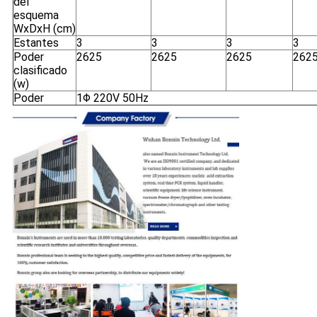
del
esquema
WxDxH (cm)
Estantes
3
3
3
3
Poder
2625
2625
2625
262
clasificado
(w)
Poder
1Φ 220V 50Hz