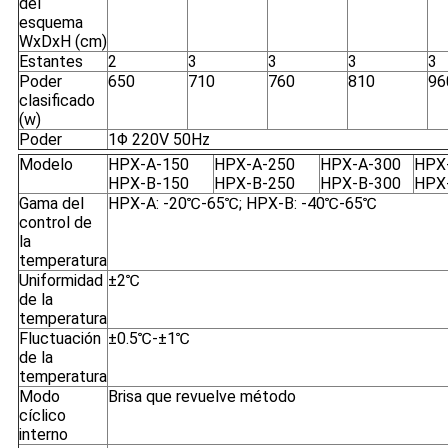
del
esquema
WxDxH (cm)
Estantes
2
3
3
3
3
Poder
650
710
760
810
96
clasificado
(w)
Poder
1Φ 220V 50Hz
Modelo
HPX-A-150
HPX-A-250
HPX-A-300
HPX
HPX-B-150
HPX-B-250
HPX-B-300
HPX
Gama del
HPX-A: -20℃-65℃; HPX-B: -40℃-65℃
control de
la
temperatura
Uniformidad
±2℃
de la
temperatura
Fluctuación
±0.5℃-±1℃
de la
temperatura
Modo
Brisa que revuelve método
cíclico
interno