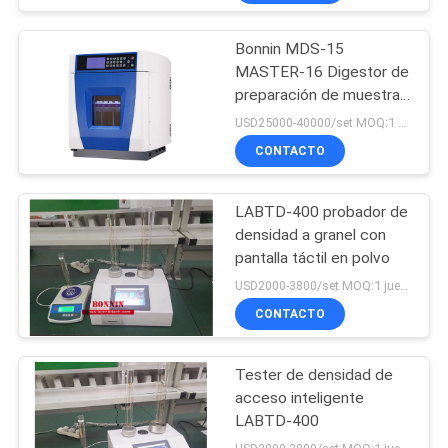
ultrafiltración
Bonnin MDS-15
MASTER-16 Digestor de
preparación de muestras
y sistema de extracción
USD25000-40000/set MOQ:1 sistema
y digestión de
CONTACTO
microondas
LABTD-400 probador de
densidad a granel con
pantalla táctil en polvo
USD2000-3800/set MOQ:1 juego
CONTACTO
Tester de densidad de
acceso inteligente
LABTD-400