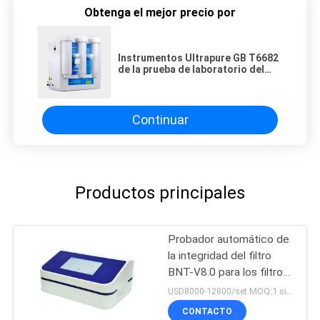
Obtenga el mejor precio por
Instrumentos Ultrapure GB T6682
de la prueba de laboratorio del
circuito de agua del laboratorio
del LCD
Continuar
Productos principales
Probador automático de
la integridad del filtro
BNT-V8.0 para los filtros
de la cápsula y la
USD8000-12800/set MOQ:1 sistema
membrana de la
CONTACTO