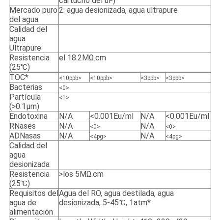
cartucho del uF)
Mercado puro
2: agua desionizada, agua ultrapure
del agua
Calidad del
agua
Ultrapure
Resistencia
el 18.2MΩ.cm
(25℃)
TOC*
<10ppb>
<10ppb>
<3ppb>
<3ppb>
Bacterias
<0>
Partícula
<1>
(>0.1μm)
Endotoxina
N/A
<0.001Eu/ml
N/A
<0.001Eu/ml
RNases
N/A
N/A
<0>
<0>
ADNasas
N/A
N/A
<4pg>
<4pg>
Calidad del
agua
desionizada
Resistencia
>los 5MΩ.cm
(25℃)
Requisitos del
Agua del RO, agua destilada, agua
agua de
desionizada, 5-45℃, 1atm*
alimentación