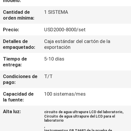
modelo:
LA
Cantidad de
1 SISTEMA
FÁBRICA
orden mínima:
Precio:
USD2000-8000/set
CONTROL
DE
Detalles de
Caja estándar del cartón de la
empaquetado:
exportación
CALIDAD
Tiempo de
5-10 días
entrega:
ÉNTRENOS
Condiciones de
T/T
EN
pago:
CONTACTO
Capacidad de
100 sistemas/mes
CON
la fuente:
Alta luz:
,
circuito de agua ultrapure LCD del laboratorio
Circuito de agua ultrapure del LCD para el
PIDA
laboratorio
,
UNA
Instrumentos GB T6682 de la prueba de