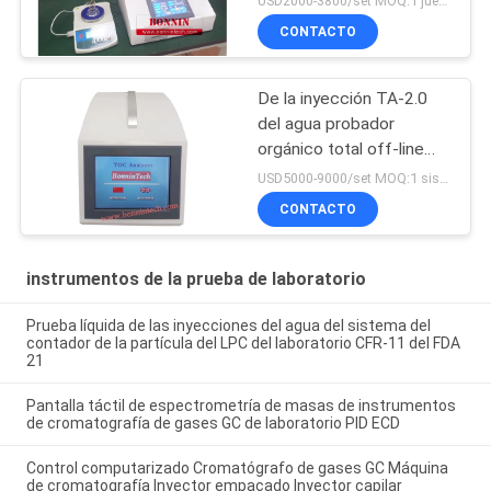
USD2000-3800/set MOQ:1 juego
CONTACTO
De la inyección TA-2.0
del agua probador
orgánico total off-line
portátil del TOC del
USD5000-9000/set MOQ:1 sistema
analizador del carbono en
CONTACTO
línea
instrumentos de la prueba de laboratorio
Prueba líquida de las inyecciones del agua del sistema del
contador de la partícula del LPC del laboratorio CFR-11 del FDA
21
Pantalla táctil de espectrometría de masas de instrumentos
de cromatografía de gases GC de laboratorio PID ECD
Control computarizado Cromatógrafo de gases GC Máquina
de cromatografía Inyector empacado Inyector capilar