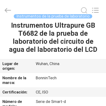
para
la
determinación
de
la
Instrumentos de la prueba de laboratorio
proteína
Proveedor.
Copyright
Instrumentos Ultrapure GB
HOGAR
©
2022
T6682 de la prueba de
-
2025
Wuhan
PRODUCTOS
laboratorio del circuito de
Bonnin
Technology
Ltd..
agua del laboratorio del LCD
All
Rights
VÍDEOS
Reserved.
Developed
by
Lugar de
Wuhan, China
ECER
origen:
SOBRE
NOSOTROS
Nombre de la
BonninTech
marca:
VIAJE
Certificación:
CE, ISO
DE
Número de
Serie de Smart-d