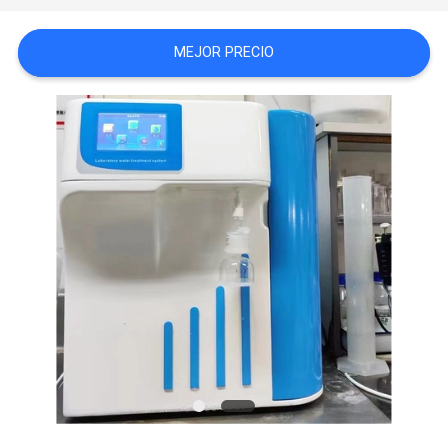
CITA
MEJOR PRECIO
MAPA
DEL
SITIO
PRIVACY
POLICY