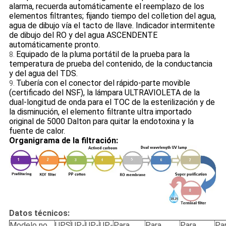
alarma, recuerda automáticamente el reemplazo de los
elementos filtrantes; fijando tiempo del colletion del agua,
agua de dibujo vía el tacto de llave. Indicador intermitente
de dibujo del RO y del agua ASCENDENTE
automáticamente pronto.
Equipado de la pluma portátil de la prueba para la
8.
temperatura de prueba del contenido, de la conductancia
y del agua del TDS.
Tubería con el conector del rápido-parte movible
9.
(certificado del NSF), la lámpara ULTRAVIOLETA de la
dual-longitud de onda para el TOC de la esterilización y de
la disminución, el elemento filtrante ultra importado
original de 5000 Dalton para quitar la endotoxina y la
fuente de calor.
Organigrama de la filtración:
Datos técnicos:
Modelo no.
UPS
UP-
UP-
UP-
Para
Para
Para
Pa