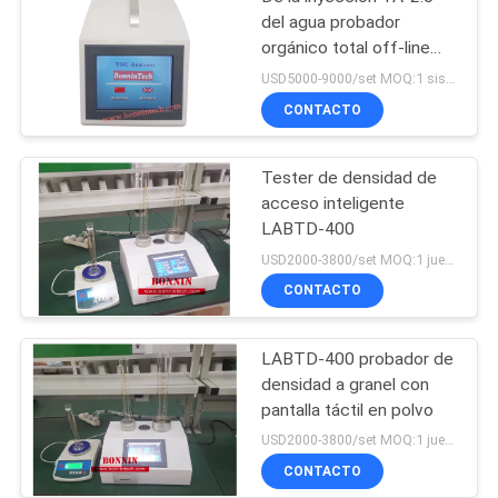
del agua probador
orgánico total off-line
portátil del TOC del
USD5000-9000/set MOQ:1 sistema
analizador del carbono en
CONTACTO
línea
Tester de densidad de
acceso inteligente
LABTD-400
USD2000-3800/set MOQ:1 juego
CONTACTO
LABTD-400 probador de
densidad a granel con
pantalla táctil en polvo
USD2000-3800/set MOQ:1 juego
CONTACTO