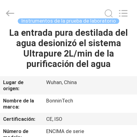
2026
Wuhan
Bonnin
Technology
Ltd..
Instrumentos de la prueba de laboratorio
All
Rights
Reserved.
La entrada pura destilada del
HOGAR
Developed
by
agua desionizó el sistema
ECER
PRODUCTOS
Ultrapure 2L/min de la
purificación del agua
VÍDEOS
Lugar de
Wuhan, China
origen:
SOBRE
NOSOTROS
Nombre de la
BonninTech
marca:
VIAJE
Certificación:
CE, ISO
DE
Número de
ENCIMA de serie