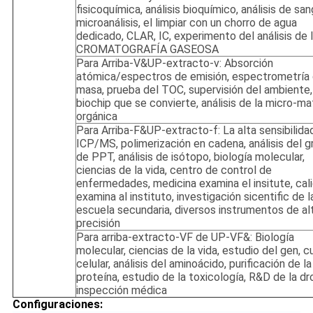
fisicoquímica, análisis bioquímico, análisis de san
microanálisis, el limpiar con un chorro de agua
dedicado, CLAR, IC, experimento del análisis de 
CROMATOGRAFÍA GASEOSA
Para Arriba-V&UP-extracto-v: Absorción
atómica/espectros de emisión, espectrometría
masa, prueba del TOC, supervisión del ambiente,
biochip que se convierte, análisis de la micro-ma
orgánica
Para Arriba-F&UP-extracto-f: La alta sensibilida
ICP/MS, polimerización en cadena, análisis del g
de PPT, análisis de isótopo, biología molecular,
ciencias de la vida, centro de control de
enfermedades, medicina examina el insitute, cal
examina al instituto, investigación sicentific de l
escuela secundaria, diversos instrumentos de al
precisión
Para arriba-extracto-VF de UP-VF&: Biología
molecular, ciencias de la vida, estudio del gen, c
celular, análisis del aminoácido, purificación de la
proteína, estudio de la toxicología, R&D de la dr
inspección médica
Configuraciones: