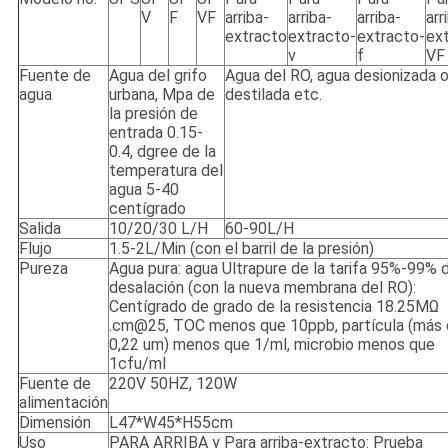
V
F
VF
arriba-
arriba-
arriba-
arr
extracto
extracto-
extracto-
ex
v
f
VF
Fuente de
Agua del grifo
Agua del RO, agua desionizada 
agua
urbana, Mpa de
destilada etc.
la presión de
entrada 0.15-
0.4, dgree de la
temperatura del
agua 5-40
centígrado
Salida
10/20/30 L/H
60-90L/H
Flujo
1.5-2L/Min (con el barril de la presión)
Pureza
Agua pura: agua Ultrapure de la tarifa 95%-99% d
desalación (con la nueva membrana del RO):
Centígrado de grado de la resistencia 18.25MΩ
.cm@25, TOC menos que 10ppb, partícula (más
0,22 um) menos que 1/ml, microbio menos que
1cfu/ml
Fuente de
220V 50HZ, 120W
alimentación
Dimensión
L47*W45*H55cm
Uso
PARA ARRIBA y Para arriba-extracto: Prueba