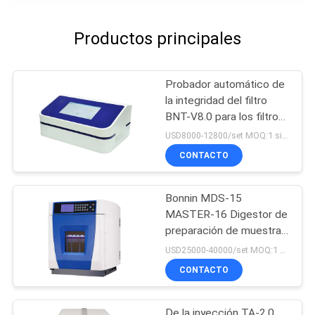
Productos principales
Probador automático de
la integridad del filtro
BNT-V8.0 para los filtros
de la cápsula y la
USD8000-12800/set MOQ:1 sistema
membrana de la
CONTACTO
ultrafiltración
Bonnin MDS-15
MASTER-16 Digestor de
preparación de muestras
y sistema de extracción
USD25000-40000/set MOQ:1 sistema
y digestión de
CONTACTO
microondas
De la inyección TA-2.0