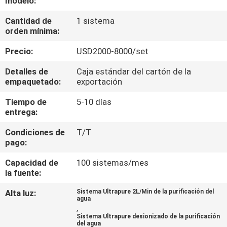
modelo:
LA
Cantidad de
1 sistema
FÁBRICA
orden mínima:
Precio:
USD2000-8000/set
CONTROL
DE
Detalles de
Caja estándar del cartón de la
empaquetado:
exportación
CALIDAD
Tiempo de
5-10 días
entrega:
ÉNTRENOS
Condiciones de
T/T
EN
pago:
CONTACTO
Capacidad de
100 sistemas/mes
CON
la fuente:
Alta luz:
Sistema Ultrapure 2L/Min de la purificación del
agua
PIDA
,
Sistema Ultrapure desionizado de la purificación
UNA
del agua