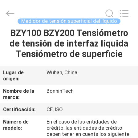
superficial
del
líquido
Proveedor.
Copyright
Medidor de tensión superficial del líquido
©
2022
-
BZY100 BZY200 Tensiómetro
HOGAR
2025
Wuhan
de tensión de interfaz líquida
Bonnin
Technology
Ltd..
PRODUCTOS
Tensiómetro de superficie
All
Rights
Reserved.
Developed
by
VÍDEOS
Lugar de
Wuhan, China
ECER
origen:
SOBRE
Nombre de la
BonninTech
marca:
NOSOTROS
Certificación:
CE, ISO
VIAJE
Número de
En el caso de las entidades de
modelo:
crédito, las entidades de crédito
DE
deben tener en cuenta los siguiente