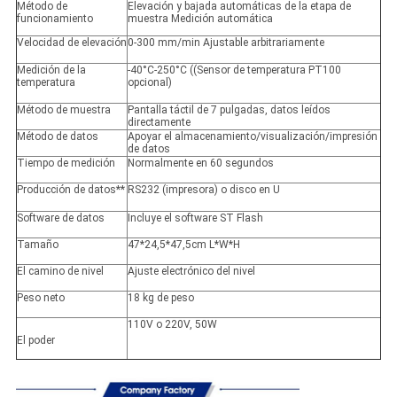
Método de
Elevación y bajada automáticas de la etapa de
funcionamiento
muestra Medición automática
Velocidad de elevación
0-300 mm/min Ajustable arbitrariamente
Medición de la
-40°C-250°C ((Sensor de temperatura PT100
temperatura
opcional)
Método de muestra
Pantalla táctil de 7 pulgadas, datos leídos
directamente
Método de datos
Apoyar el almacenamiento/visualización/impresión
de datos
Tiempo de medición
Normalmente en 60 segundos
Producción de datos**
RS232 (impresora) o disco en U
Software de datos
Incluye el software ST Flash
Tamaño
47*24,5*47,5cm L*W*H
El camino de nivel
Ajuste electrónico del nivel
Peso neto
18 kg de peso
110V o 220V, 50W
El poder