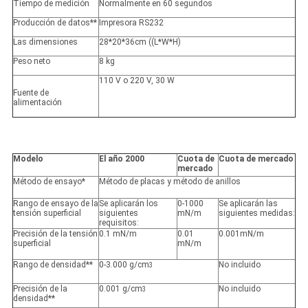
Tiempo de medición
Normalmente en 60 segundos
Producción de datos**
Impresora RS232
Las dimensiones
28*20*36cm ((L*W*H)
Peso neto
8 kg
110 V o 220 V, 30 W
Fuente de
alimentación
Modelo
El año 2000
Cuota de
Cuota de mercado
mercado
Método de ensayo*
Método de placas y método de anillos
Rango de ensayo de la
Se aplicarán los
0-1000
Se aplicarán las
tensión superficial
siguientes
mN/m
siguientes medidas:
requisitos:
Precisión de la tensión
0.1 mN/m
0.01
0.001mN/m
superficial
mN/m
Rango de densidad**
0-3.000 g/cm
No incluido
3
Precisión de la
0.001 g/cm
No incluido
3
densidad**