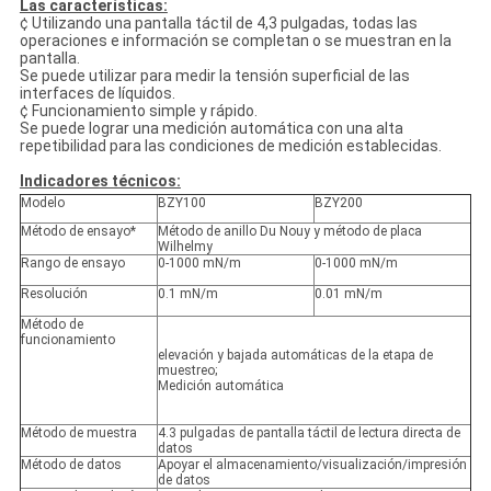
Las características:
¢ Utilizando una pantalla táctil de 4,3 pulgadas, todas las
operaciones e información se completan o se muestran en la
pantalla.
Se puede utilizar para medir la tensión superficial de las
interfaces de líquidos.
¢ Funcionamiento simple y rápido.
Se puede lograr una medición automática con una alta
repetibilidad para las condiciones de medición establecidas.
Indicadores técnicos:
Modelo
BZY100
BZY200
Método de ensayo*
Método de anillo Du Nouy y método de placa
Wilhelmy
Rango de ensayo
0-1000 mN/m
0-1000 mN/m
Resolución
0.1 mN/m
0.01 mN/m
Método de
funcionamiento
elevación y bajada automáticas de la etapa de
muestreo;
Medición automática
Método de muestra
4.3 pulgadas de pantalla táctil de lectura directa de
datos
Método de datos
Apoyar el almacenamiento/visualización/impresión
de datos