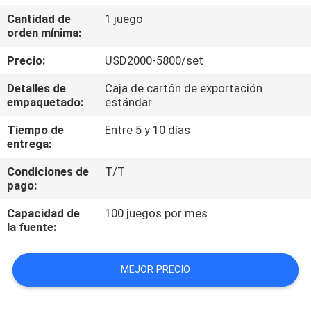
LA
Cantidad de
1 juego
FÁBRICA
orden mínima:
Precio:
USD2000-5800/set
CONTROL
Detalles de
Caja de cartón de exportación
DE
empaquetado:
estándar
CALIDAD
Tiempo de
Entre 5 y 10 días
entrega:
ÉNTRENOS
Condiciones de
T/T
pago:
EN
CONTACTO
Capacidad de
100 juegos por mes
la fuente:
CON
MEJOR PRECIO
PIDA
UNA