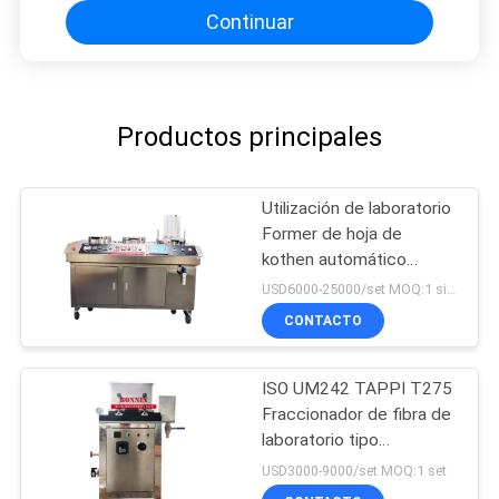
Continuar
Productos principales
Utilización de laboratorio
Former de hoja de
kothen automático
rápido para papel de
USD6000-25000/set MOQ:1 sistema
celulosa
CONTACTO
ISO UM242 TAPPI T275
Fraccionador de fibra de
laboratorio tipo
Somerville
USD3000-9000/set MOQ:1 set