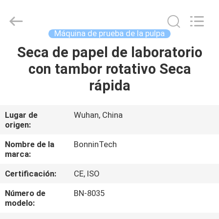
Bonnin
Technology
Ltd..
All
Rights
Máquina de prueba de la pulpa
Reserved.
Developed
Seca de papel de laboratorio
HOGAR
by
ECER
con tambor rotativo Seca
PRODUCTOS
rápida
VÍDEOS
Lugar de
Wuhan, China
origen:
SOBRE
Nombre de la
BonninTech
marca:
NOSOTROS
Certificación:
CE, ISO
VIAJE
Número de
BN-8035
modelo:
DE