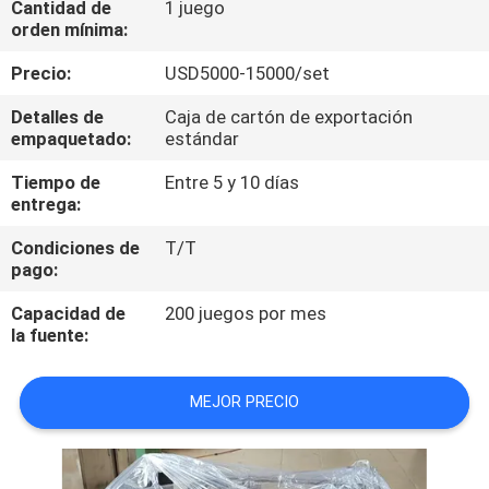
Cantidad de
1 juego
LA
orden mínima:
FÁBRICA
Precio:
USD5000-15000/set
CONTROL
Detalles de
Caja de cartón de exportación
empaquetado:
estándar
DE
Tiempo de
Entre 5 y 10 días
CALIDAD
entrega:
Condiciones de
T/T
ÉNTRENOS
pago:
EN
Capacidad de
200 juegos por mes
CONTACTO
la fuente:
CON
MEJOR PRECIO
PIDA
UNA