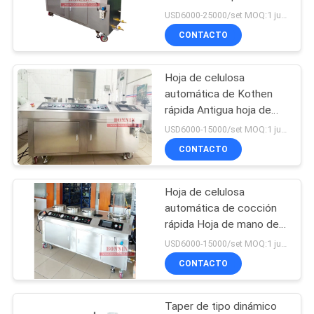
hoja de Kothen ex
USD6000-25000/set MOQ:1 juego
CITA
CONTACTO
MAPA
Hoja de celulosa
DEL
automática de Kothen
SITIO
rápida Antigua hoja de
papel de laboratorio Hoja
USD6000-15000/set MOQ:1 juego
de mano Antigua para
CONTACTO
PRIVACY
equipos de ensayo
POLICY
Hoja de celulosa
automática de cocción
rápida Hoja de mano de
papel de laboratorio
USD6000-15000/set MOQ:1 juego
antigua Hoja antigua para
CONTACTO
el instrumento de prueba
de papel
Taper de tipo dinámico