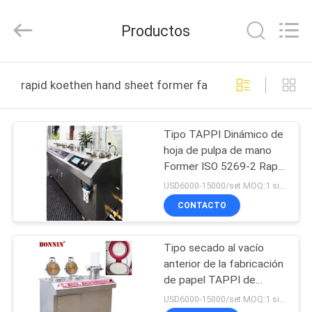
Bonnin
Technology
Ltd..
Productos
All
Rights
Reserved.
Developed
HOGAR
by
ECER
rapid koethen hand sheet former fabricación en línea
PRODUCTOS
Tipo TAPPI Dinámico de
hoja de pulpa de mano
VÍDEOS
Former ISO 5269-2 Rapid
Koethen Pulp hoja
USD6000-15000/set MOQ:1 sistema
automática Former con
SOBRE
CONTACTO
tres secadores de vacío
NOSOTROS
Tipo secado al vacío
anterior de la fabricación
VIAJE
de papel TAPPI de
DE
Koethen de la pulpa de la
USD6000-15000/set MOQ:1 sistema