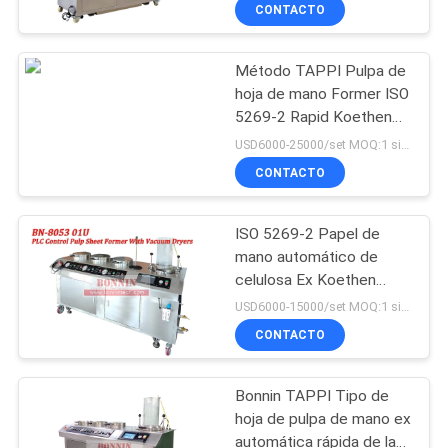
hoja rápida de la mano
LA
CONTACTO
FÁBRICA
Método TAPPI Pulpa de
hoja de mano Former ISO
CONTROL
5269-2 Rapid Koethen
DE
Pulpa de hoja automática
USD6000-25000/set MOQ:1 sistema
Former con tres
CALIDAD
CONTACTO
secadores de vacío
ISO 5269-2 Papel de
ÉNTRENOS
mano automático de
EN
celulosa Ex Koethen
rápido
CONTACTO
USD6000-15000/set MOQ:1 sistema
CONTACTO
CON
Bonnin TAPPI Tipo de
PIDA
hoja de pulpa de mano ex
UNA
automática rápida de la