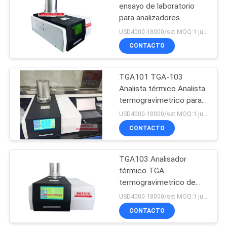
ensayo de laboratorio
para analizadores
térmicos
USD4000-18000/set MOQ:1 juego
termogravimétricos
CONTACTO
TGA101 TGA-103
Analista térmico Analista
termogravimetrico para
pruebas de plásticos
USD4000-18000/set MOQ:1 juego
CONTACTO
TGA103 Analisador
térmico TGA
termogravimetrico de
laboratorio
USD4000-18000/set MOQ:1 juego
CONTACTO