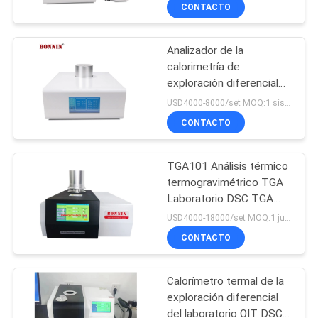
LA
CONTACTO
FÁBRICA
Analizador de la
calorimetría de
CONTROL
exploración diferencial
DE
de DSC-600 DSC TGA
USD4000-8000/set MOQ:1 sistema
DTA DSC
CALIDAD
CONTACTO
TGA101 Análisis térmico
ÉNTRENOS
termogravimétrico TGA
EN
Laboratorio DSC TGA
Equipo de instrumentos
CONTACTO
USD4000-18000/set MOQ:1 juego
de ensayo del analizador
CONTACTO
CON
térmico
Calorímetro termal de la
PIDA
exploración diferencial
UNA
del laboratorio OIT DSC