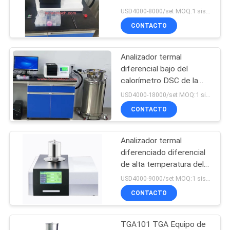
del analizador de DSC-
USD4000-8000/set MOQ:1 sistema
CITA
600-II DSC
CONTACTO
MAPA
Analizador termal
DEL
diferencial bajo del
SITIO
calorímetro DSC de la
exploración de DSC-
USD4000-18000/set MOQ:1 sistema
300C DSC-300L
CONTACTO
PRIVACY
Temperaure
POLICY
Analizador termal
diferenciado diferencial
de alta temperatura del
calorímetro DSC de la
USD4000-9000/set MOQ:1 sistema
exploración DSC-1000
CONTACTO
TGA101 TGA Equipo de