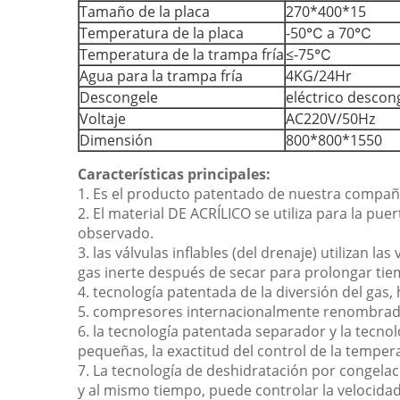
Tamaño de la placa
270*400*15
Temperatura de la placa
-50℃ a 70℃
Temperatura de la trampa fría
≤-75℃
Agua para la trampa fría
4KG/24Hr
Descongele
eléctrico descon
Voltaje
AC220V/50Hz
Dimensión
800*800*1550
Características principales:
1. Es el producto patentado de nuestra compañía
2. El material DE ACRÍLICO se utiliza para la pue
observado.
3. las válvulas inflables (del drenaje) utilizan 
gas inerte después de secar para prolongar ti
4. tecnología patentada de la diversión del gas,
5. compresores internacionalmente renombrados d
6. la tecnología patentada separador y la tecnol
pequeñas, la exactitud del control de la temperat
7. La tecnología de deshidratación por congelaci
y al mismo tiempo, puede controlar la velocidad 