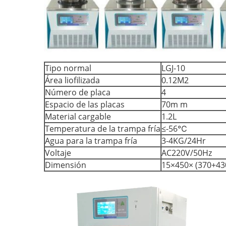
Tipo normal
LGJ-10
Área liofilizada
0.12M2
Número de placa
4
Espacio de las placas
70m m
Material cargable
1.2L
Temperatura de la trampa fría
≤-56℃
Agua para la trampa fría
3-4KG/24Hr
Voltaje
AC220V/50Hz
Dimensión
15×450× (370+43