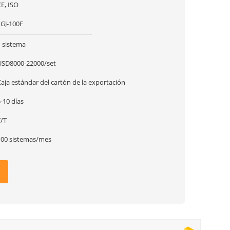
E, ISO
LGJ-100F
1 sistema
USD8000-22000/set
aja estándar del cartón de la exportación
-10 días
T/T
100 sistemas/mes