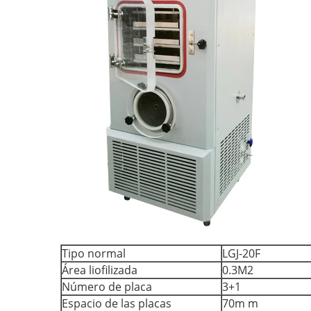
Tipo normal
LGJ-20F
Área liofilizada
0.3M2
Número de placa
3+1
Espacio de las placas
70m m