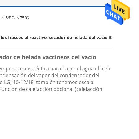
≤-56℃, ≤-75℃
los frascos el reactivo
secador de helada del vacío Bonnin
,
cador de helada vaccíneos del vacío
temperatura eutéctica para hacer el agua el hielo
condensación del vapor del condensador del
io LGJ-10/12/18, también tenemos escala
Función de calefacción opcional (calefacción