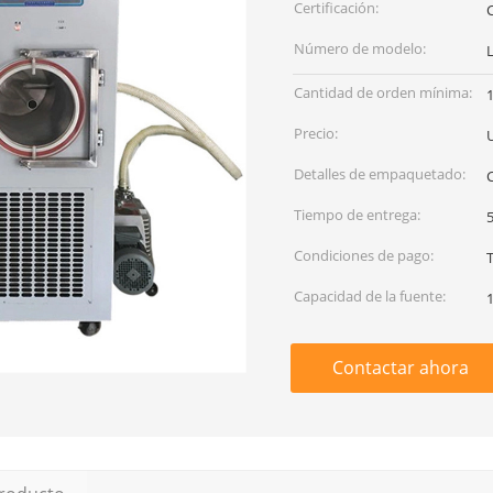
Certificación:
C
Número de modelo:
Cantidad de orden mínima:
Precio:
Detalles de empaquetado:
C
Tiempo de entrega:
5
Condiciones de pago:
Capacidad de la fuente:
Contactar ahora