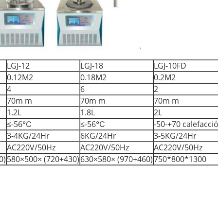
LGJ-12
LGJ-18
LGJ-10FD
0.12M2
0.18M2
0.2M2
4
6
2
70m m
70m m
70m m
1.2L
1.8L
2L
≤-56℃
≤-56℃
-50-+70 calefacció
3-4KG/24Hr
6KG/24Hr
3-5KG/24Hr
AC220V/50Hz
AC220V/50Hz
AC220V/50Hz
0)
580×500× (720+430)
630×580× (970+460)
750*800*1300