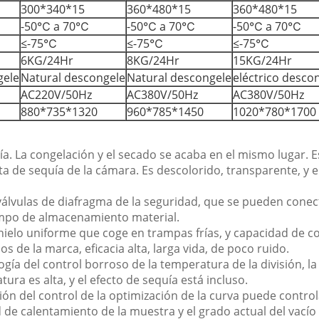
300*340*15
360*480*15
360*480*15
-50℃ a 70℃
-50℃ a 70℃
-50℃ a 70℃
≤-75℃
≤-75℃
≤-75℃
6KG/24Hr
8KG/24Hr
15KG/24Hr
gele
Natural descongele
Natural descongele
eléctrico desco
AC220V/50Hz
AC380V/50Hz
AC380V/50Hz
880*735*1320
960*785*1450
1020*780*1700
. La congelación y el secado se acaba en el mismo lugar. Es 
rta de sequía de la cámara. Es descolorido, transparente, y e
las válvulas de diafragma de la seguridad, que se pueden conec
empo de almacenamiento material.
 hielo uniforme que coge en trampas frías, y capacidad de co
e la marca, eficacia alta, larga vida, de poco ruido.
ogía del control borroso de la temperatura de la división, la
ura es alta, y el efecto de sequía está incluso.
ón del control de la optimización de la curva puede controla
de calentamiento de la muestra y el grado actual del vacío 