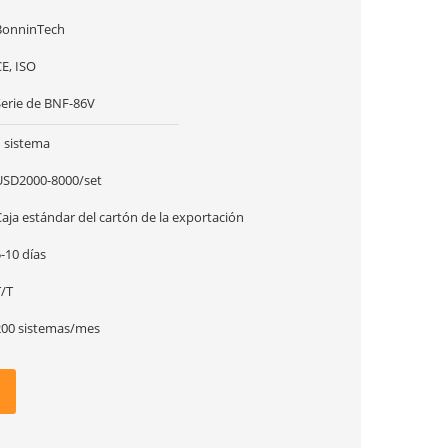
BonninTech
E, ISO
Serie de BNF-86V
1 sistema
USD2000-8000/set
aja estándar del cartón de la exportación
-10 días
T/T
200 sistemas/mes