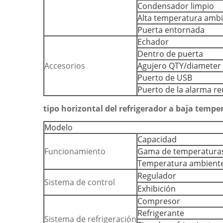
Condensador limpio
Alta temperatura amb
Puerta entornada
Echador
Dentro de puerta
Accesorios
Agujero QTY/diameter 
Puerto de USB
Puerto de la alarma r
tipo horizontal
del refrigerador a baja tempe
Modelo
Capacidad
Funcionamiento
Gama de temperatura
Temperatura ambient
Regulador
Sistema de control
Exhibición
Compresor
Refrigerante
Sistema de refrigeración