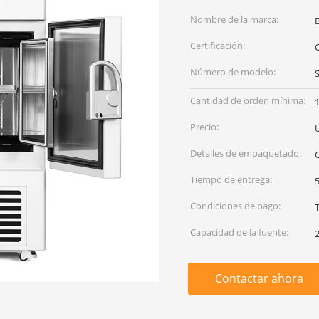
Nombre de la marca:
Certificación:
C
Número de modelo:
Cantidad de orden mínima:
Precio:
Detalles de empaquetado:
C
Tiempo de entrega:
5
Condiciones de pago:
Capacidad de la fuente:
Contactar ahora