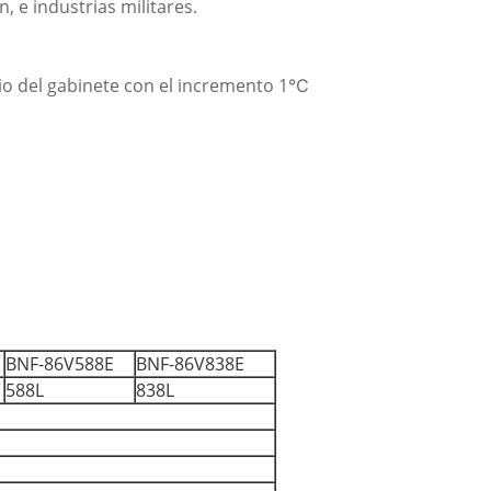
, e industrias militares.
io del gabinete con el incremento 1℃
BNF-86V588E
BNF-86V838E
588L
838L