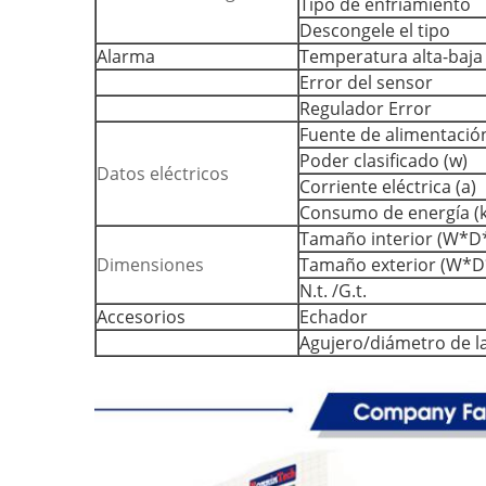
Tipo de enfriamiento
Descongele el tipo
Alarma
Temperatura alta-baja
Error del sensor
Regulador Error
Fuente de alimentación
Poder clasificado (w)
Datos eléctricos
Corriente eléctrica (a)
Consumo de energía (
Tamaño interior (W*D
Dimensiones
Tamaño exterior (W*D
N.t. /G.t.
Accesorios
Echador
Agujero/diámetro de l