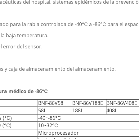
céuticas del hospital, sistemas epidémicos de la prevención
do para la rabia controlada de -40℃ a -86℃ para el espac
 la baja temperatura.
l error del sensor.
tes y caja de almacenamiento del almacenamiento.
atura médico de -86℃
BNF-86V58
BNF-86V188E
BNF-86V408E
58L
188L
408L
s (℃)
-40~-86℃
e (℃)
10~32℃
Microprocesador