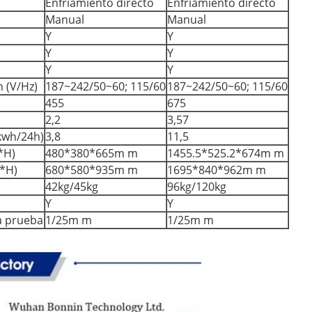
Enfriamiento directo
Enfriamiento directo
Manual
Manual
Y
Y
Y
Y
Y
Y
 (V/Hz)
187~242/50~60; 115/60
187~242/50~60; 115/60
455
675
2,2
3,57
kwh/24h)
3,8
11,5
*H)
480*380*665m m
1455.5*525.2*674m m
*H)
680*580*935m m
1695*840*962m m
42kg/45kg
96kg/120kg
Y
Y
a prueba
1/25m m
1/25m m