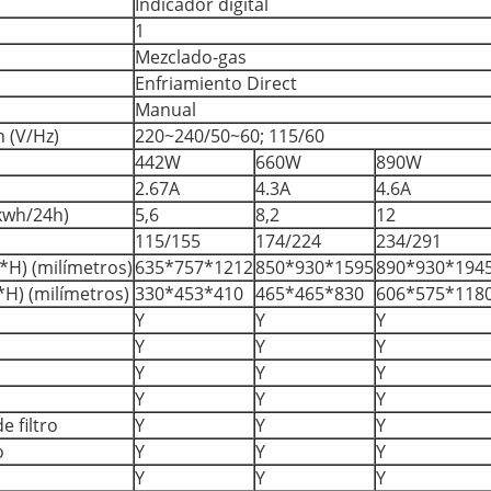
Indicador digital
1
Mezclado-gas
Enfriamiento Direct
Manual
 (V/Hz)
220~240/50~60; 115/60
442W
660W
890W
2.67A
4.3A
4.6A
kwh/24h)
5,6
8,2
12
115/155
174/224
234/291
H) (milímetros)
635*757*1212
850*930*1595
890*930*194
H) (milímetros)
330*453*410
465*465*830
606*575*118
Y
Y
Y
Y
Y
Y
Y
Y
Y
Y
Y
Y
e filtro
Y
Y
Y
o
Y
Y
Y
Y
Y
Y