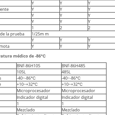
Y
Y
Y
iente
Y
Y
Y
Y
Y
Y
Y
Y
Y
1
2
2
de la prueba
1/25m m
Y
Y
Y
emota
Y
Y
Y
ratura
médico de
-86℃
BNF-86H105
BNF-86H485
105L
485L
s
-40~-86℃
-40~-86℃
e
+10~+32℃
+10~+32℃
Microprocesador
Microprocesador
Indicador digital
Indicador digital
1
1
Mezclado
Mezclado