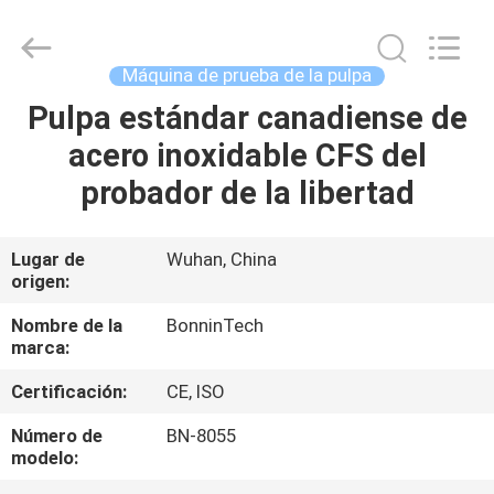
pulpa
del
laboratorio
BN-
8049
Máquina de prueba de la pulpa
Proveedor.
Copyright
©
Pulpa estándar canadiense de
HOGAR
2022
-
acero inoxidable CFS del
2025
Wuhan
Bonnin
PRODUCTOS
probador de la libertad
Technology
Ltd..
All
Rights
Reserved.
VÍDEOS
Lugar de
Wuhan, China
Developed
by
origen:
ECER
SOBRE
Nombre de la
BonninTech
marca:
NOSOTROS
Certificación:
CE, ISO
VIAJE
Número de
BN-8055
modelo:
DE