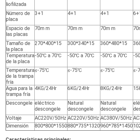
liofilizada
Número de
3+1
4+1
4+1
6+
placa
Espacio de
70m m
70m m
70m m
70
las placas
Tamaño de
270*400*15
300*340*15
360*480*15
36
la placa
Temperatura
-50℃ a 70℃
-50℃ a 70℃
-50℃ a 70℃
-5
de la placa
Temperatura
≤-75℃
≤-75℃
≤-75℃
≤-
de la trampa
fría
Agua para la
4KG/24Hr
6KG/24Hr
8KG/24Hr
15
trampa fría
Descongele
eléctrico
Natural
Natural
elé
descongele
descongele
descongele
de
Voltaje
AC220V/50Hz
AC220V/50Hz
AC380V/50Hz
AC
Dimensión
800*800*1550
880*735*1320
960*785*1450
10
Características principales: