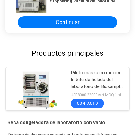
Stoppering Vacuum del piloto de
la máquina de la liofilización del
vacío de LGJ-100F
Continuar
Productos principales
Piloto más seco médico
In Situ de helada del
laboratorio de Biosample
de los liofilizadores los
USD8000-22000/set MOQ:1 sistema
reactivo del IVD
CONTACTO
Seca congeladora de laboratorio con vacío