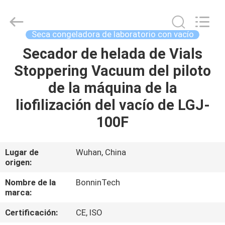
del
vacío
Bonnin
Proveedor.
Copyright
Seca congeladora de laboratorio con vacío
©
2022
-
Secador de helada de Vials
HOGAR
2025
Wuhan
Stoppering Vacuum del piloto
Bonnin
Technology
Ltd..
PRODUCTOS
de la máquina de la
All
Rights
Reserved.
liofilización del vacío de LGJ-
Developed
by
VÍDEOS
100F
ECER
SOBRE
Lugar de
Wuhan, China
origen:
NOSOTROS
Nombre de la
BonninTech
marca:
VIAJE
DE
Certificación:
CE, ISO