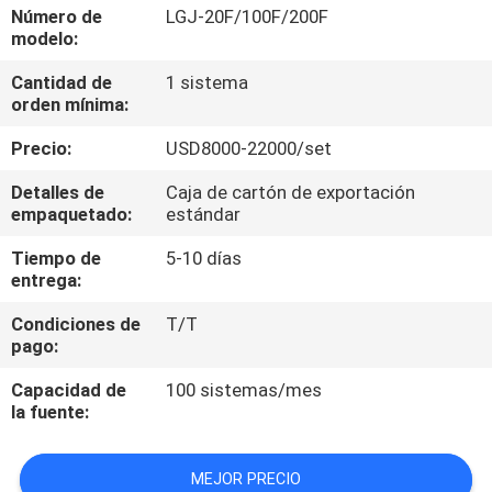
LA
Número de
LGJ-20F/100F/200F
modelo:
FÁBRICA
Cantidad de
1 sistema
orden mínima:
CONTROL
Precio:
USD8000-22000/set
DE
CALIDAD
Detalles de
Caja de cartón de exportación
empaquetado:
estándar
Tiempo de
5-10 días
ÉNTRENOS
entrega:
EN
Condiciones de
T/T
CONTACTO
pago:
CON
Capacidad de
100 sistemas/mes
la fuente:
PIDA
MEJOR PRECIO
UNA