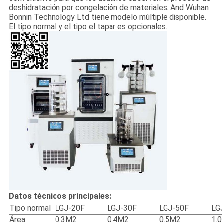
deshidratación por congelación de materiales. And Wuhan
Bonnin Technology Ltd tiene modelo múltiple disponible.
El tipo normal y el tipo el tapar es opcionales.
Datos técnicos principales:
Tipo normal
LGJ-20F
LGJ-30F
LGJ-50F
LG
Área
0.3M2
0.4M2
0.5M2
1.