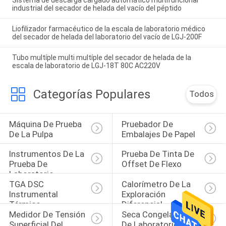
Sistema de descarga cargado automático multifuncional
industrial del secador de helada del vacío del péptido
Liofilizador farmacéutico de la escala de laboratorio médico
del secador de helada del laboratorio del vacío de LGJ-200F
Tubo multíple multi multíple del secador de helada de la
escala de laboratorio de LGJ-18T 80C AC220V
Categorías Populares
Todos
Máquina De Prueba 
Pruebador De 
De La Pulpa
Embalajes De Papel
Instrumentos De La 
Prueba De Tinta De 
Prueba De 
Offset De Flexo
Laboratorio
TGA DSC 
Calorímetro De La 
Instrumental 
Exploración 
Térmico
Diferencial
Medidor De Tensión 
Seca Congeladora 
Superficial Del 
De Laboratorio Con 