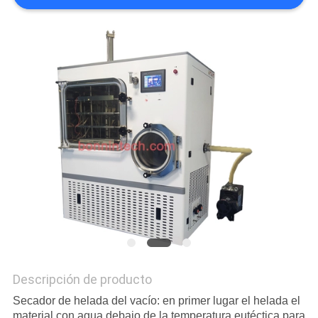
CITA
MAPA
DEL
SITIO
PRIVACY
POLICY
Descripción de producto
Secador de helada del vacío: en primer lugar el helada el
material con agua debajo de la temperatura eutéctica para