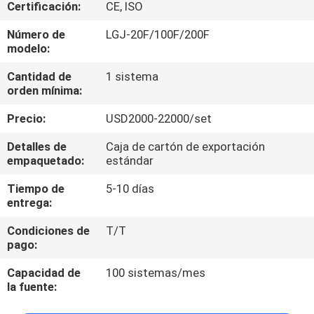
LA
Certificación:
CE, ISO
FÁBRICA
Número de
LGJ-20F/100F/200F
modelo:
CONTROL
Cantidad de
1 sistema
orden mínima:
DE
Precio:
USD2000-22000/set
CALIDAD
Detalles de
Caja de cartón de exportación
empaquetado:
estándar
ÉNTRENOS
Tiempo de
5-10 días
EN
entrega:
CONTACTO
Condiciones de
T/T
CON
pago:
Capacidad de
100 sistemas/mes
PIDA
la fuente:
UNA