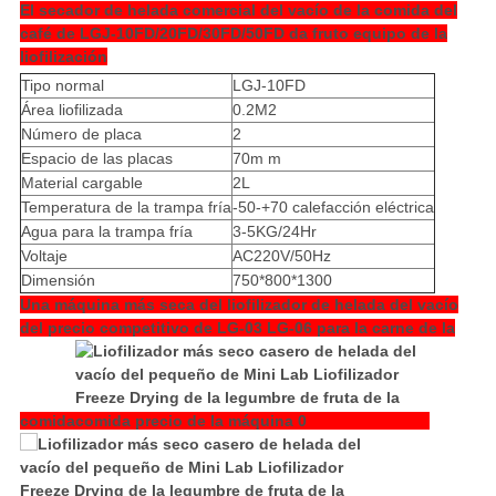
El secador de helada comercial del vacío de la comida del
café de LGJ-10FD/20FD/30FD/50FD da fruto equipo de la
liofilización
Tipo normal
LGJ-10FD
Área liofilizada
0.2M2
Número de placa
2
Espacio de las placas
70m m
Material cargable
2L
Temperatura de la trampa fría
-50-+70 calefacción eléctrica
Agua para la trampa fría
3-5KG/24Hr
Voltaje
AC220V/50Hz
Dimensión
750*800*1300
Una máquina más seca del liofilizador de helada del vacío
del precio competitivo de LG-03 LG-06 para la carne de la
comida