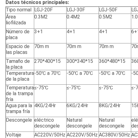
Datos técnicos principales:
Tipo normal
LGJ-20F
LGJ-30F
LGJ-50F
LG
Área
0.3M2
0.4M2
0.5M2
1.
liofilizada
Número de
3+1
4+1
4+1
6+
placa
Espacio de
70m m
70m m
70m m
70
las placas
Tamaño de
270*400*15
300*340*15
360*480*15
36
la placa
Temperatura
-50℃ a 70℃
-50℃ a 70℃
-50℃ a 70℃
-5
de la placa
Temperatura
≤-75℃
≤-75℃
≤-75℃
≤-
de la trampa
fría
Agua para la
4KG/24Hr
6KG/24Hr
8KG/24Hr
15
trampa fría
Descongele
eléctrico
Natural
Natural
elé
descongele
descongele
descongele
de
Voltaje
AC220V/50Hz
AC220V/50Hz
AC380V/50Hz
AC