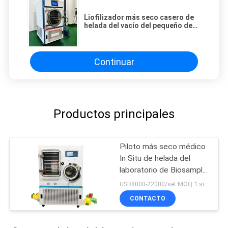
Liofilizador más seco casero de
helada del vacío del pequeño de
Mini Lab Liofilizador Freeze
Drying de la legumbre de fruta de
la comida precio de la máquina
Continuar
Productos principales
Piloto más seco médico
In Situ de helada del
laboratorio de Biosample
de los liofilizadores los
USD8000-22000/set MOQ:1 sistema
reactivo del IVD
CONTACTO