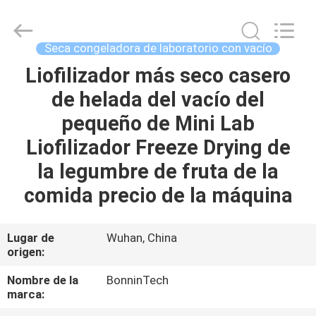
del
laboratorio
de
los
frascos
Seca congeladora de laboratorio con vacío
el
reactivo
Proveedor.
Liofilizador más seco casero
HOGAR
Copyright
©
de helada del vacío del
2022
-
2025
PRODUCTOS
pequeño de Mini Lab
Wuhan
Bonnin
Technology
Liofilizador Freeze Drying de
Ltd..
All
VÍDEOS
la legumbre de fruta de la
Rights
Reserved.
Developed
comida precio de la máquina
by
ECER
SOBRE
NOSOTROS
Lugar de
Wuhan, China
origen:
VIAJE
Nombre de la
BonninTech
marca:
DE