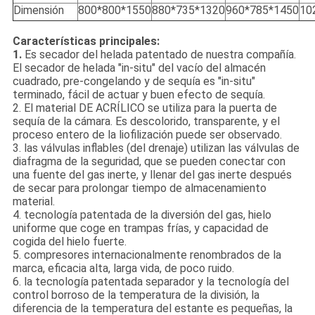
Dimensión
800*800*1550
880*735*1320
960*785*1450
10
Características principales:
1.
Es secador del helada patentado de nuestra compañía.
El secador de helada "in-situ" del vacío del almacén
cuadrado, pre-congelando y de sequía es "in-situ"
terminado, fácil de actuar y buen efecto de sequía.
2. El material DE ACRÍLICO se utiliza para la puerta de
sequía de la cámara. Es descolorido, transparente, y el
proceso entero de la liofilización puede ser observado.
3. las válvulas inflables (del drenaje) utilizan las válvulas de
diafragma de la seguridad, que se pueden conectar con
una fuente del gas inerte, y llenar del gas inerte después
de secar para prolongar tiempo de almacenamiento
material.
4. tecnología patentada de la diversión del gas, hielo
uniforme que coge en trampas frías, y capacidad de
cogida del hielo fuerte.
5. compresores internacionalmente renombrados de la
marca, eficacia alta, larga vida, de poco ruido.
6. la tecnología patentada separador y la tecnología del
control borroso de la temperatura de la división, la
diferencia de la temperatura del estante es pequeñas, la