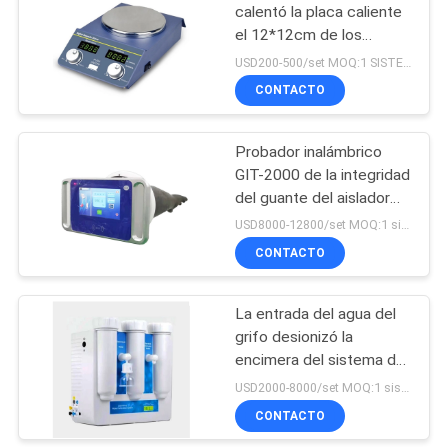
calentó la placa caliente
el 12*12cm de los
9
agitadores magnéticos
USD200-500/set MOQ:1 SISTEMA
del Hotplate
Medidor de tensión
CONTACTO
superficial del
Probador inalámbrico
líquido
GIT-2000 de la integridad
del guante del aislador
estéril en línea de Bonnin
USD8000-12800/set MOQ:1 sistema
ISO14644-7
CONTACTO
47
Seca congeladora
La entrada del agua del
grifo desionizó la
de laboratorio con
encimera del sistema de
vacío
la purificación del agua
USD2000-8000/set MOQ:1 sistema
de la ósmosis reversa
CONTACTO