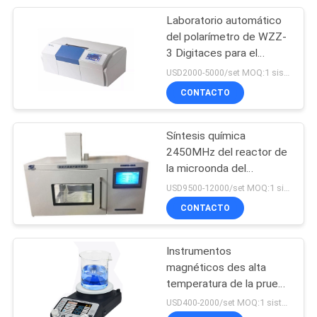
Laboratorio automático
9
del polarímetro de WZZ-
Máquina del
3 Digitaces para el
control de calidad de la
USD2000-5000/set MOQ:1 sistema
sistema de
comida
CONTACTO
medición por vídeo
Síntesis química
2450MHz del reactor de
la microonda del
19
laboratorio de Scientz-
USD9500-12000/set MOQ:1 sistema
Pruebas de
IIDM
CONTACTO
disolución de las
Instrumentos
tabletas
magnéticos des alta
temperatura de la prueba
de laboratorio de los
USD400-2000/set MOQ:1 sistema
agitadores del Hotplate