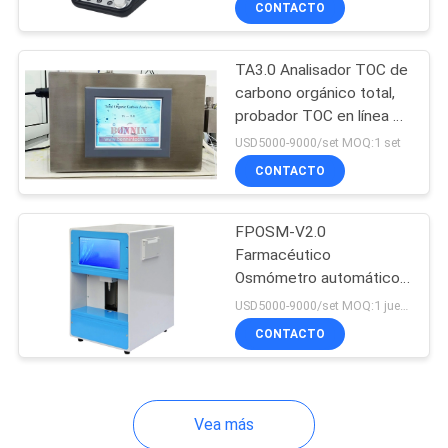
CONTACTO
20
de TP-350 Digitaces
Máquina de prueba
TA3.0 Analisador TOC de
de la tela de materia
carbono orgánico total,
probador TOC en línea 1
textil
Garantía
USD5000-9000/set MOQ:1 set
CONTACTO
4
FPOSM-V2.0
Farmacéutico
Máquina de prueba
Osmómetro automático
de depresión del punto
de goma plástica
USD5000-9000/set MOQ:1 juego
de congelación
CONTACTO
Vea más
6