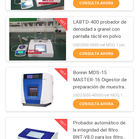
LA
CONSULTA AHORA
FÁBRICA
HOT
LABTD-400 probador de
111
densidad a granel con
CONTROL
pantalla táctil en polvo
instrumentos de la
DE
USD2000-3800/set MOQ:1 juego
prueba de
CALIDAD
CONSULTA AHORA
laboratorio
HOT
Bonnin MDS-15
ÉNTRENOS
MASTER-16 Digestor de
EN
preparación de muestras
29
y sistema de extracción
CONTACTO
USD25000-40000/set MOQ:1 sistema
y digestión de
Prueba de tinta de
CONSULTA AHORA
CON
microondas
offset de flexo
HOT
Probador automático de
PIDA
la integridad del filtro
UNA
BNT-V8.0 para los filtros