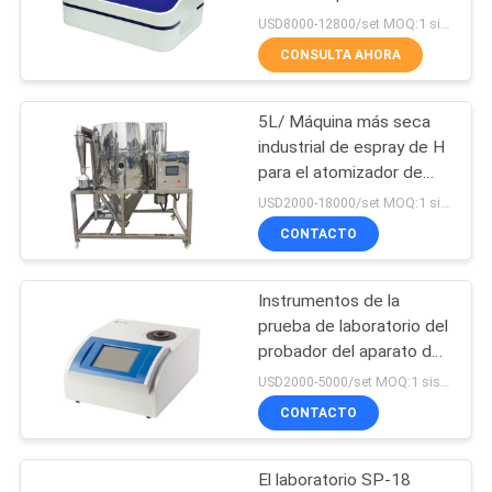
de la cápsula y la
USD8000-12800/set MOQ:1 sistema
CITA
membrana de la
CONSULTA AHORA
ultrafiltración
12
MAPA
TGA DSC
5L/ Máquina más seca
DEL
industrial de espray de H
Instrumental
SITIO
para el atomizador de
leche en polvo
térmico
USD2000-18000/set MOQ:1 sistema
CONTACTO
PRIVACY
POLICY
Instrumentos de la
5
prueba de laboratorio del
Calorímetro de la
probador del aparato del
punto de fusión de WRS-
USD2000-5000/set MOQ:1 sistema
exploración
1C 2C BONNIN Digitaces
CONTACTO
diferencial
El laboratorio SP-18