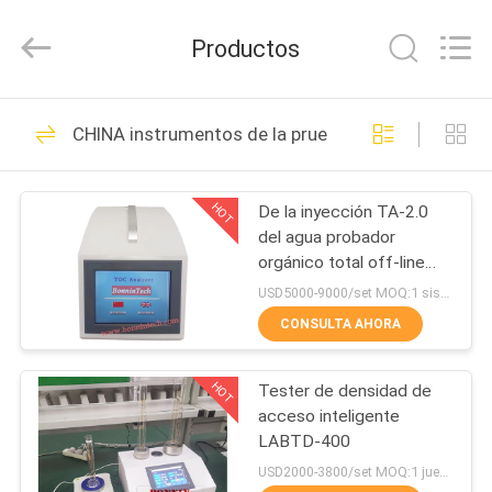
para
la
determinación
Productos
de
la
proteína
Proveedor.
Copyright
HOGAR
71
©
2022
CHINA instrumentos de la prueba de laboratorio
-
Máquina de prueba
2025
Wuhan
PRODUCTOS
Bonnin
de la pulpa
Technology
HOT
De la inyección TA-2.0
Ltd..
All
del agua probador
Rights
VÍDEOS
Reserved.
orgánico total off-line
Developed
portátil del TOC del
by
USD5000-9000/set MOQ:1 sistema
ECER
analizador del carbono en
SOBRE
CONSULTA AHORA
línea
42
NOSOTROS
Pruebador de
HOT
Tester de densidad de
acceso inteligente
VIAJE
embalajes de papel
LABTD-400
DE
USD2000-3800/set MOQ:1 juego