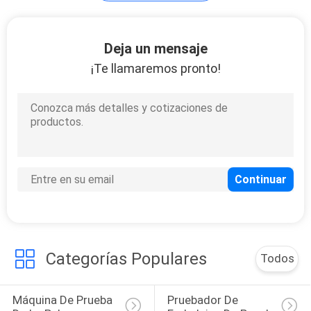
Viscómetro
Deja un mensaje
rotatorio de
¡Te llamaremos pronto!
Digitaces
57
Instrumentos de la
prueba de la
polimerización en
Categorías Populares
cadena
Todos
24
Máquina De Prueba 
Pruebador De 